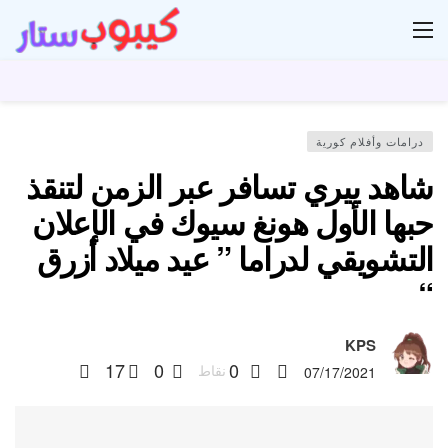
ار
درامات وأفلام كورية
شاهد ييري تسافر عبر الزمن لتنقذ
حبها الأول هونغ سيوك في الإعلان
التشويقي لدراما ” عيد ميلاد أزرق
“
KPS
17
0
0
نقاط
07/17/2021