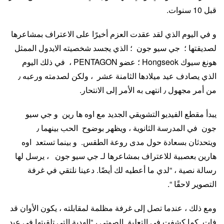
قبل 10 سنوات.
و في اليوم الذي لقد عقدت العزم أخيرًا على الاعتراف بمشاعرها
لصديقتها ؛ جي سيو جون ؛ الذي يجسد شخصيته الايدول الممثل
هونغ سيوك Hongseok ؛ عضو PENTAGON ، في ذلك اليوم
الذي يصادف عيد ميلادها الثامنة عشر ، ولكن لصدمته ورعبه ٫
من أمر مجهول ٫ انتهى به الأمر إلى الانتحار.
يبدأ مقطع الفيديو التشويقي الجديد مع اوه ها رين و جي سيو
جون في المدرسة الثانوية ، ويظهر بوضوح الحب بينهما ٫
ويتحدثان بسعادة حول مدى روعة الطقس. و بينما تستعد اوه
هارين بعصبية للاعتراف بمشاعرها لـ جي سيو جون ، يرسل لها
رسالة نصية ، “لدي ما أعطيه لك أيضًا. دعينا نلتقي في غرفة
التصوير لاحقًا “.
ومع ذلك ، عندما تصل إلى غرفة مظلمة لمقابلته ، يكون الأوان قد
فات. كما كشفت في التعليق الصوتي ، “الهدية التي تلقيتها في عيد