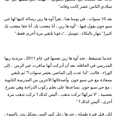
ميلادي الثامن عشر كانت وفاته.”
بعد 10 سنوات ، في يومنا هذا ، تقرأ أوه ها رين رسالة كتبها لها جي
سيو جون يقول فيها ، “أوه ها رين ، أنا معجب بك. أنا حقا معجب بك
كثيرا.” تنهار بالبكاء ، تتوسل ، “دعونا نلتقي مرة أخرى فقط.”
عندما تستيقظ ، تجد أوه ها رين نفسها في عام 2011 ، مرتدية زيها
المدرسي في الحافلة. بعد أن أدركت أنها سافرت عبر الزمن ، إلى
الوراء ، قالت: “لذا عدت إلى الماضي بعشر سنوات؟” ثم تلتقي
بسعادة مع جي سيو جون وأصدقائها الآخرين من المدرسة الثانوية
، مع جي سيو جون يساعدها على تعلم ركوب الدراجة وهي تصرخ
بعصبية ، “لا تتركها! تركت تذهب ، أليس كذلك؟ تركت تذهب مرة
أخرى ، أليس كذلك؟ ”
لكن قبل فترة طويلة ، حذرها رجل كبير السن بشكل ينذر بالسوء ،