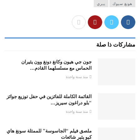
هونغ سيوك
ييري
مشاركات ذا صلة
جون جي هيون وكانغ دونغ وون يثيران
الحماس مع مسلسلهما القادم…
منذ سنة واحدة
القائمة الكاملة للفائزين في حفل توزيع جوائز
“بلو دراغون سيريز…
منذ سنة واحدة
ملصق فيلم “الجاسوسة” للممثلة سونغ هاي
كيو يثير شائعات