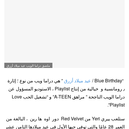
ملصق دراما الويب عيد ميلاد أزرق
“Blue Birthday /
عيد ميلاد أزرق
” هي دراما ويب من نوع ؛ إثارة
٫ رومانسية و خيالية من إنتاج Playlist ، الاستوديو المسؤول عن
دراما الويب الناجحة ” مراهق A-TEEN” و “تشغيل الحب Love
Playlist”.
ستلعب ييري Yeri من Red Velvet دور اوه ها رين ، البالغة من
العمر 28 عامًا والتي توفي حبها الأول في عيد ميلادها الثامن عشر