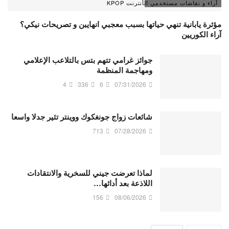
آراء و نقاشات مستخدمي الأنترنت KPOP
مؤثرة يابانية تنهي حياتها بسبب معجبي انهايبن و تصريحات نيكي؟
آراء الكوريين
جوائز غرامي تتهم بتس بالتلاعب الإعلامي
ومهاجمة المنظمة
4
336
6
07/31/2026
شائعات زواج جونغكوك ووينتر تثير جدلا واسعا
713
07/28/2026
لماذا تعرضت جيني للسخرية والانتقادات
اللاذعة بعد أدائها…
156
08/06/2026