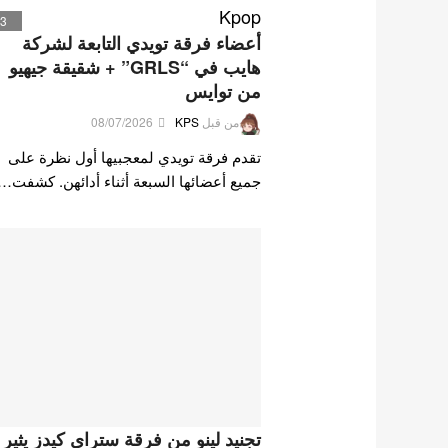
Kpop
3
أعضاء فرقة تويدي التابعة لشركة
هايب في “GRLS” + شقيقة جيهيو
من توايس
من قبل
KPS
08/07/2026
تقدم فرقة تويدي لمعجبيها أول نظرة على
جميع أعضائها السبعة أثناء أدائهن. كشفت…
تجنيد لينو من فرقة ستراي كيدز يثير