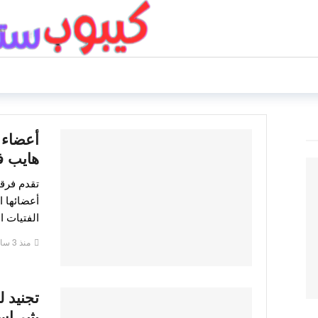
أعضاء 
هايب 
تقدم فرق
أعضائها ا
الفتيات 
منذ 3 ساعات
تجنيد 
يثير اس