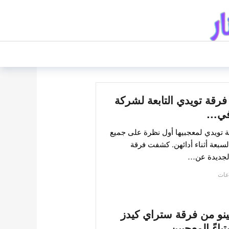
فرقة تويدي التابعة لشركة
في…
ة تويدي لمعجبيها أول نظرة على جميع
لسبعة أثناء أدائهن. كشفت فرقة
الجديدة عن…
لينو من فرقة ستراي كيدز
تياءً المعجبين