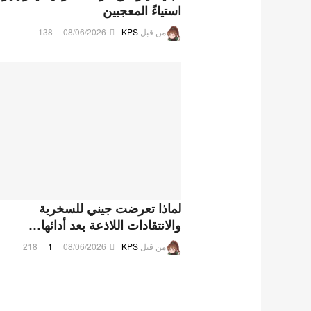
استياءً المعجبين
من قبل
KPS
08/06/2026
138
لماذا تعرضت جيني للسخرية
والانتقادات اللاذعة بعد أدائها…
من قبل
KPS
08/06/2026
1
218