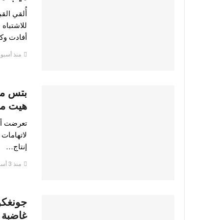
أُلقي ال
للاشتباه 
أفادت وك
منذ أسبو
بتس مته
هيت مي
لاتهامات 
إنتاج…
منذ 3 أسابيع
جونغكوك
غاضبة