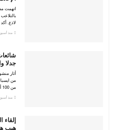
اتهمت مس
بالتلاعب
لاذع. أك
منذ أسبوع
شائعات
جدلا و
أثار منشو
من ايسبا،
من 100 ألف…
منذ أسبوع
إلقاء 
هيب هو