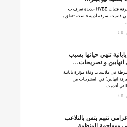
تورطت فرقة فتيات HYBE جديدة تعرف ب
ي فضيحة سرقة أدبية فاضحة تتعلق بـ
…
2
ابانية تنهي حياتها بسبب
انهايبن و تصريحات…
طة في ملابسات وفاة مؤثرة يابانية
رقة انهايبن) في العشرينات من
التي أقدمت…
4
غرامي تتهم بتس بالتلاعب
مي ومهاجمة المنظمة