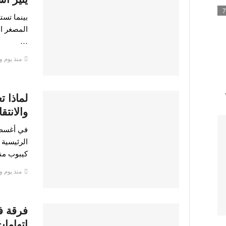
7
بينما تست
…
منذ يوم و
لماذا 
والانتق
في أغسطس
الرئيسية ل
كيبوب من
منذ يوم و
اتهامات