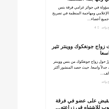
ؤولة في جوائز غرامي فرقة بتس
 الإعلامي ومهاجمة المنظمة في تصريح
د جميع أعضاء…
 واحد
4
 زواج جونغكوك ووينتر تثير
اسعا
رٌ حول زواج جونغكوك من بتس ووينتر
 جدلاً واسعا. حيث حصد المنشور أكثر
 واحد
القبض على عضو في فرقة
ب للاشتباه في زراعته…