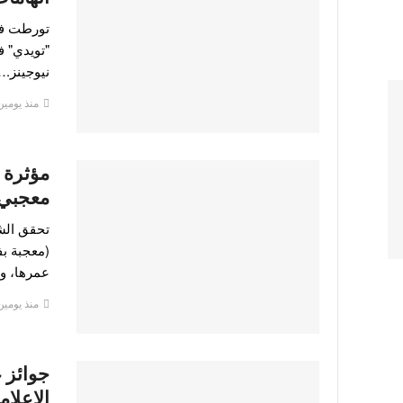
"تويدي" ف
نيوجينز.
منذ يومين
مؤثرة ي
معجبي 
تحقق الشر
(معجبة بف
عمرها، و
منذ يومين
جوائز 
الإعلا