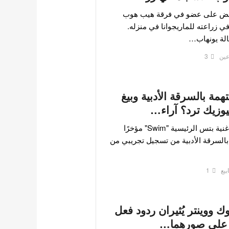
قبض على عضو في فرقة هيب هوب
في زراعته للماريجوانا في منزله.
الة يونهاب…
عين
3
مة بالسرقة الأدبية وبيغ
وزيك ترد؟ آراء…
تعرضت أغنية بتس الرئيسية "Swim" مؤخرًا
بالسرقة الأدبية من تسجيل تجريبي من
1
 ووينتر يُثيران ردود فعل
 على صورهما…