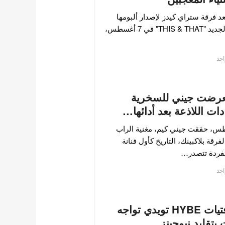
عد فرقة ستراي كيدز لإصدار ألبومها
المصغر الجديد "THIS & THAT" في 7 أغسطس،
احد
تعرضت جيني للسخرية
ادات اللاذعة بعد أدائها…
، حققت جيني كيم، مغنية الراب
فرقة بلاكبينك، التاريخ كأول فنانة
فردة تتصدر…
احد
فرقة فتيات HYBE تويدي تواجه
 بتقليد نيوجينز…