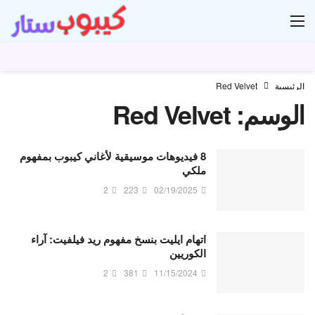
ار
الرئيسية
Red Velvet
الوسم:
Red Velvet
8 فيديوهات موسيقية لأغاني كيبوب بمفهوم
ملكي
2
223
02/19/2025
اتهام ايليت بنسخ مفهوم ريد فيلفيت: آراء
الكوريين
2
381
11/15/2024