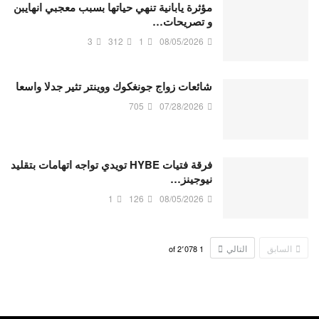
مؤثرة يابانية تنهي حياتها بسبب معجبي انهايبن
و تصريحات…
3
312
1
08/05/2026
شائعات زواج جونغكوك ووينتر تثير جدلا واسعا
705
07/28/2026
فرقة فتيات HYBE تويدي تواجه اتهامات بتقليد
نيوجينز…
1
126
08/05/2026
السابق
التالي
2٬078
of
1