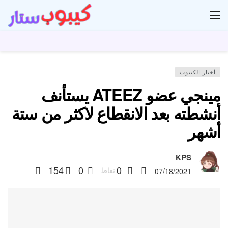
ار
أخبار الكيبوب
مينجي عضو ATEEZ يستأنف
أنشطته بعد الانقطاع لاكثر من ستة
أشهر
KPS
154
0
0
نقاط
07/18/2021