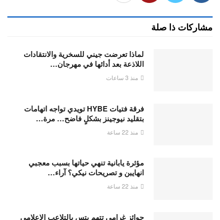
مشاركات ذا صلة
لماذا تعرضت جيني للسخرية والانتقادات
اللاذعة بعد أدائها في مهرجان…
منذ 3 ساعات
فرقة فتيات HYBE تويدي تواجه اتهامات
بتقليد نيوجينز بشكلٍ فاضح… مرة…
منذ 22 ساعة
مؤثرة يابانية تنهي حياتها بسبب معجبي
انهايبن و تصريحات نيكي؟ آراء…
منذ 22 ساعة
جوائز غرامي تتهم بتس بالتلاعب الإعلامي