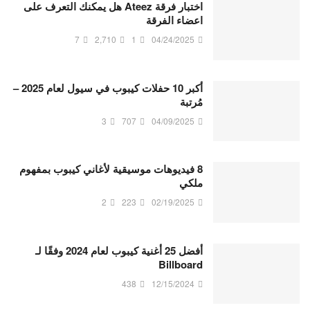
اختبار فرقة Ateez هل يمكنك التعرف على
اعضاء الفرقة
7
2,710
1
04/24/2025
أكبر 10 حفلات كيبوب في سيول لعام 2025 –
مُرتبة
3
707
04/09/2025
8 فيديوهات موسيقية لأغاني كيبوب بمفهوم
ملكي
2
223
02/19/2025
أفضل 25 أغنية كيبوب لعام 2024 وفقًا لـ
Billboard
438
12/15/2024