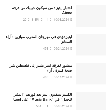
اختبار ايتيز : من سيكون حبيبك من فرقة
Ateez
20
8,451
14
10/08/2024
ايتيز تؤدي في مهرجان المغرب موازين : آراء
الستانز
453
06/24/2024
منشور لفرقة ايتيز يشير إلى فلسطين يثير
ضجة كبيرة : آراء
408
06/14/2024
الكينتز ينتقدون ايتيز بعد فوزهم “المثير
للجدل” في “Music Bank” على ايسبا
584
1
06/08/2024