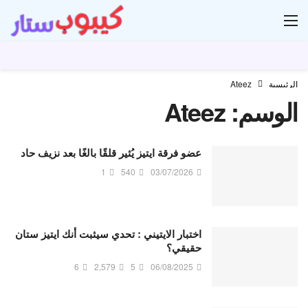
ار
الرئيسية
Ateez
الوسم:
Ateez
عضو فرقة ايتيز يُثير قلقًا بالغًا بعد نزيف حاد
1
540
03/07/2026
اختبار الايتيني : تحدي سيثبت أنك ايتيز ستان
حقيقي؟
6
2,579
5
06/08/2025