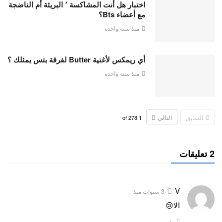
اختبار هل أنت المشاكسة ٬ البريئة أم الناضجة
مع أعضاء Bts؟
منذ سنة واحدة
أي ريمكس لأغنية Butter لفرقة بتس يمثلك ؟
منذ سنة واحدة
السابق
التالي
278
of
1
2 تعليقات
V
3 سنوات منذ
الا😢
رد