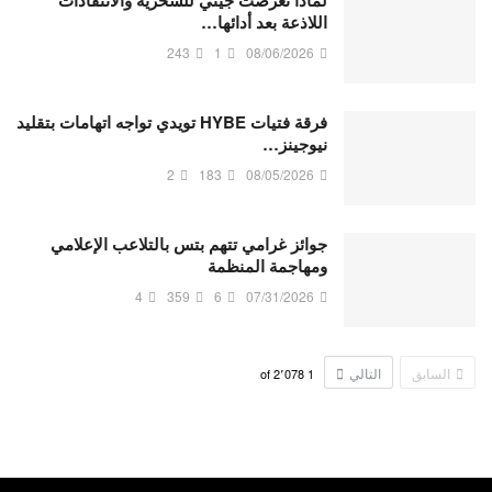
لماذا تعرضت جيني للسخرية والانتقادات
اللاذعة بعد أدائها…
243
1
08/06/2026
فرقة فتيات HYBE تويدي تواجه اتهامات بتقليد
نيوجينز…
2
183
08/05/2026
جوائز غرامي تتهم بتس بالتلاعب الإعلامي
ومهاجمة المنظمة
4
359
6
07/31/2026
السابق
التالي
2٬078
of
1