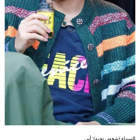
السماء (شخص تحبه): أبي