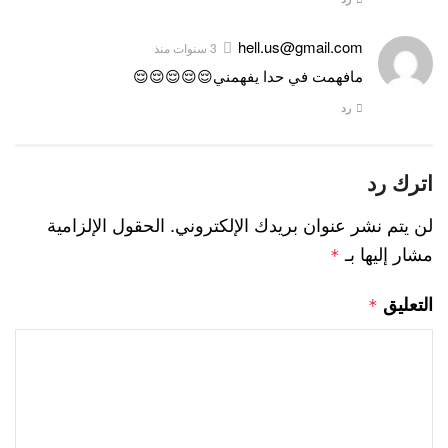
hell.us@gmail.com
3 سنوات منذ
مافهمت في حدا يفهمني😌😌😌😌😌
رد
اترك رد
لن يتم نشر عنوان بريدك الإلكتروني.
الحقول الإلزامية
مشار إليها بـ
*
التعليق
*