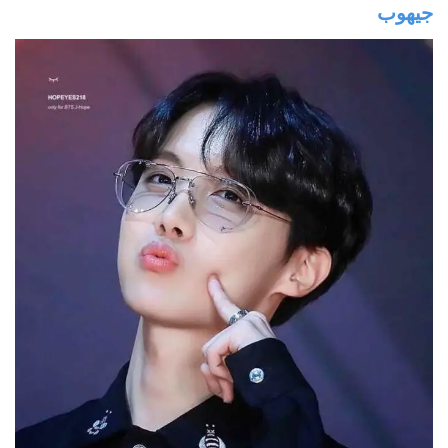
جيهوب