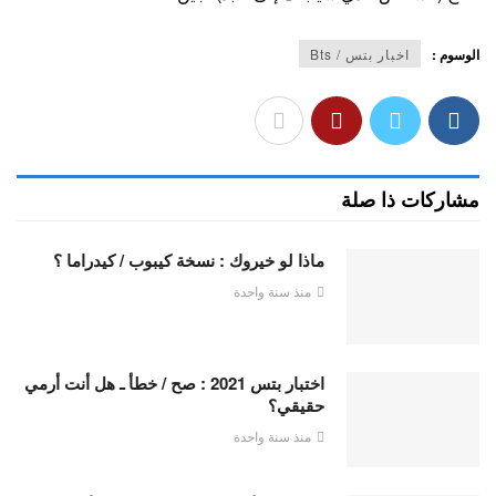
الوسوم :
اخبار بتس / Bts
مشاركات ذا صلة
ماذا لو خيروك : نسخة كيبوب / كيدراما ؟
منذ سنة واحدة
اختبار بتس 2021 : صح / خطأ ـ هل أنت أرمي
حقيقي؟
منذ سنة واحدة