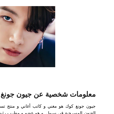
معلومات شخصية عن جيون جونغ 
جيون جونغ كوك هو مغني و كاتب أغاني و منتج تسج
الفنون المسرحية في سيول. و هو عضو و مطرب رئيسي 