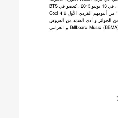
. ظهر جونغكوك Jungkook لأول مرة في سن 15 ، في 13 يونيو 2013 ، كعضو في BTS
على Mnet’s M! Countdown بأغنية “No More Dream” من ألبومهم الفردي الأول 2 Cool 4
عضاء BTS ، فاز بسلسلة من الجوائز و أدى العديد من العروض
مثل Mnet Asian Music Awards (MAMA) وجائزة Billboard Music (BBMA) و الغرامي