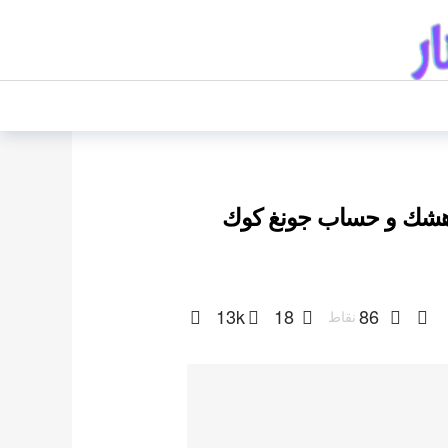
قائق ستدهشك و حساب جونغ كوك
13k
18
86
نقاط