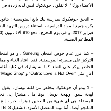
الأعضاء وزنًا ٬ لا تقلق ، جونغكوك ليس لديه زيادة في الوزن ، فهو عضلي جدا.
– التحق جونغكوك بمدرسة بيك يانغ المتوسطة ؛ بثانوي
يكره جميع المواد الدراسية ، باستثناء دروس التربية ال
فبراير 2017.
المطاعم الصينية.
– كما قرر عدم خوض امتح
التركيز على مسيرته الموسيقية. فقد اعتاد الغناء و م
أغانٍ مثل “Outro: Love is Not Over” و “Magic Shop”
– لا يبدو أن جونغكوك يتخلص من لكنة بوسان. يقول إن
لهجة سيول ولهجة بوسان يومًا ما ، مشيرًا إلى فخر
المفضلة هي أي شيء من الطحين (بيتزا ، خبز ، إلخ) 
المانجو أيضا . أما لونه المفضل الأسود. (تشغيل BTS الحلقة 39)