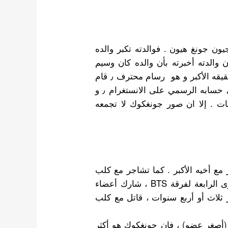
ون جونغ هيون . فوالدته تكبر والده
أن والدته أخبرته بأن والده كان وسيم
الأكبر و هو رسام محترف ٫ قام
في كثير من المرات بنشر صور لأعضاء فرقة bts على حسابه الرسمي على الانستغرام ٫ و
ات . إلا ان صور جونغكوك لا تجمعه
 أخيه الأكبر . كما تشاجر مع
كلب
عندما كان رضيعًا ٬ خلال حفل Home Party في الذكرى الرابعة لفرقة BTS ، شارك أعضاء
ثلاث أو أربع سنوات ، قاتل مع كلب
(أصغر عضو) ، فإن جونغكوك هو أكثر