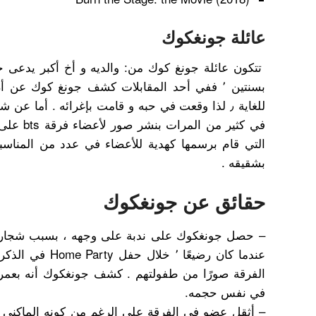
عائلة جونغكوك
تتكون عائلة جونغ كوك من: والديه و أخ أكبر يدعى جي
بسنتين ٬ ففي أحد المقابلات كشف جونغ كوك عن 
للغاية ٫ لذا وقعت في حبه و قامت بإغرائه . أما عن شقيقه
التي قام برسمها كهدية للأعضاء في عدد من المناسب
بشقيقه .
حقائق عن جونغكوك
– حصل جونغكوك على ندبة على وجهه ، بسبب شجار مع
الفرقة صورًا من طفولتهم . كشف جونغكوك أنه بعمر 
في نفس حجمه.
– أثقل عضو في الفرقة على الرغم من كونه الماكني 