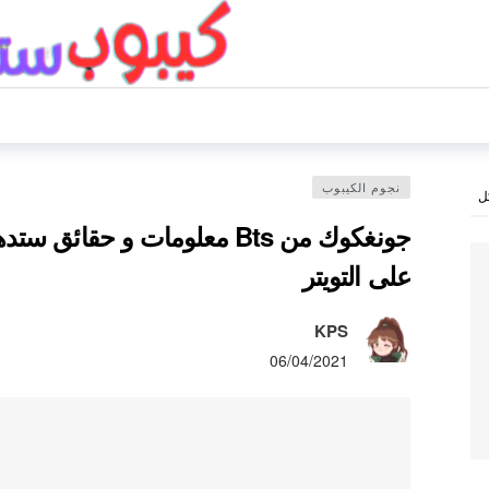
نجوم الكيبوب
ل
جونغكوك من Bts معلومات و ح
على التويتر
KPS
06/04/2021