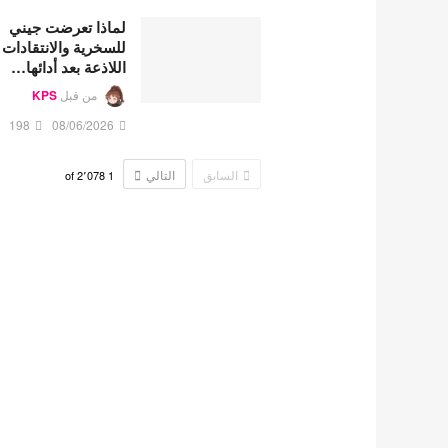
لماذا تعرضت جيني
للسخرية والانتقادات
اللاذعة بعد أدائها…
من قبل
KPS
198
08/06/2026
السابق
التالي
2٬078
of
1