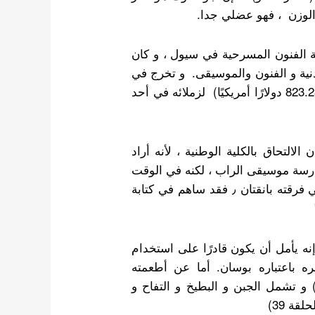
ة الفنون المسرحية في سيول ، و كان
بدنية و الفنون والموسيقى. و تخرج في
و في يوم التخرج ، دفع 910 آلاف وون (823.23 دولارًا أمريكيًا) لزملائه في أحد
ان Suneung ، و هو امتحان الالتحاق بالكلية الوطنية ، لأنه أراد
مارسة موسيقى الراب ، لكنه في الوقت
الحاضر يركز على الغناء. كما أنه يشارك في كتابة أغاني فرقته بانقتان ٫ فقد ساهم في كتابة
ه يأمل أن يكون قادرًا على استخدام
ه باعتباره بوسان. أما عن أطعمته
و تشمل الجبن و البطيخ و التفاح و