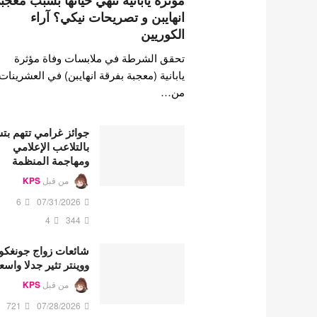
مؤثرة يابانية تنهي حياتها بسبب معجب
انهايبن و تصريحات نيكي؟ آراء
الكوريين
تحقق الشرطة في ملابسات وفاة مؤثرة
يابانية (معجبة بفرقة انهايبن) في العشرينات
من…
جوائز غرامي تتهم ب
بالتلاعب الإعلامي
ومهاجمة المنظمة
من قبل
KPS
6
07/31/2026
4
344
شائعات زواج جونغكو
ووينتر تثير جدلا واسع
من قبل
KPS
721
07/28/2026