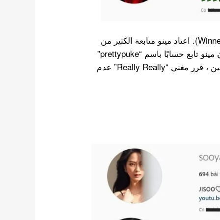
شخص آخر يتبع ثقافة عدم متابعة أي شخص هو مينو (Winner). اعتاد مينو متابعة الكثير من
الناس حتى وقع في فضيحة. ذكرت صحيفة ديسباتش أن مينو تابع حسابًا باسم “prettypuke”
ينشر عادةً محتوى حساسًا يتعلق بالأطفال. منذ ذلك الحين ، قرر مغني “Really Really” عدم