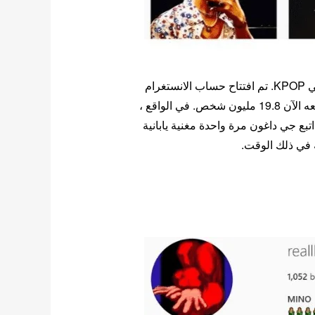
كان G-Dragon أول من بدأ اتجاه “عدم متابعة أي شخص” في KPOP. تم افتتاح حساب الانستغرام
لقائد BIGBANG ، الذي يبدو فنيًا ، في 19 يوليو 2012 ، ويتابعه الآن 19.8 مليون شخص. في الواقع ،
بع جي داغون مرة واحدة مغنية يابانية