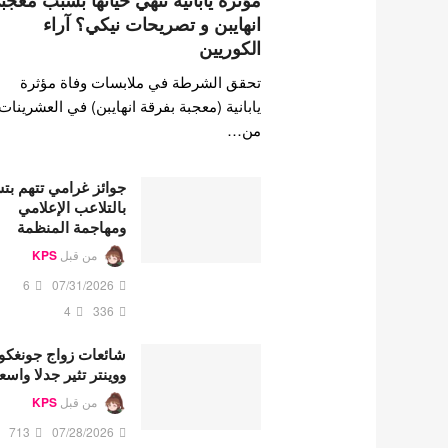
مؤثرة يابانية تنهي حياتها بسبب معجب
انهايبن و تصريحات نيكي؟ آراء
الكوريين
تحقق الشرطة في ملابسات وفاة مؤثرة
يابانية (معجبة بفرقة انهايبن) في العشرينات
من…
جوائز غرامي تتهم ب
بالتلاعب الإعلامي
ومهاجمة المنظمة
من قبل
KPS
6
07/31/2026
4
336
شائعات زواج جونغكو
ووينتر تثير جدلا واسع
من قبل
KPS
713
07/28/2026