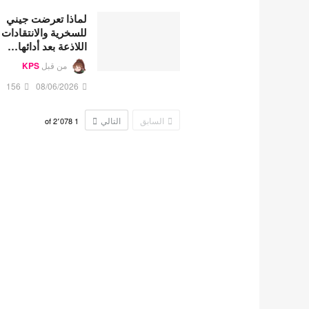
لماذا تعرضت جيني
للسخرية والانتقادات
اللاذعة بعد أدائها…
من قبل
KPS
156
08/06/2026
السابق
التالي
2٬078
of
1