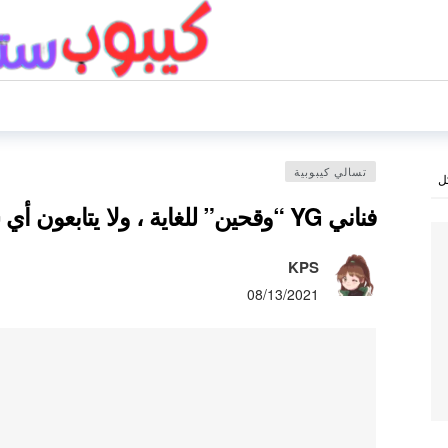
تسالي كيبوبية
ل
فناني YG “وقحين” للغاية ، ولا يتابعون أي شخص على الانستغرام
KPS
08/13/2021