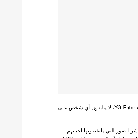
من الآيدولز والممثلين إلى عارضات الأزياء من YG Entertainment، لا يتابعون أي شخص على
انستغرام لنشر الصور التي يلتقطونها لحياتهم