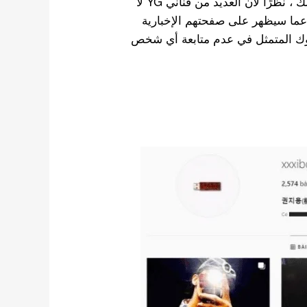
اليومية والتواصل مع معجبيهم والفنانين الآخرين. ومع ذلك ، نظرًا لأن العديد من فناني YG لا
 عما سيظهر على صفحتهم الإخبارية
لوك المتمثل في عدم متابعة أي شخص