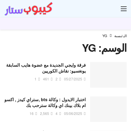
ار
الرئيسية
YG
الوسم:
YG
فرقة وايجي الجديدة مع عضوة هايب السابقة
يونغسيو: نقاش الكوريين
1
461
2
05/27/2025
اختبار الايدول : وكالة bts ,ستراي كيدز , اكسو
ام بلاك بينك اي وكالة سترحب بك
16
2,565
4
05/06/2025