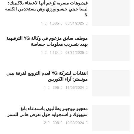
فيديوهات مسربة يُزعم أنها لاعضاء بلاكبينك:
ليسا جيني جيسو ورزي وهن يستخدمن الكلمة
N
1
1,685
03/31/2025
موظف سابق مزعوم في وكالة YG الترفيهية
يهدد بتسريب معلومات حساسة
1
1,134
03/31/2025
انتقادات لشركة YG لعدم الترويج لفرقة بيبي
مونستر: آراء الكوريين
1
296
11/06/2024
معجبو نيوجينز يطالبون باستدعاء بانغ
سيهيوك و استجوابه حول تعرض هاني للتنمر
2
308
10/03/2024