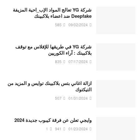
شركة YG تعالج المواد الإب_احية المزيفة
Deepfake ضد اعضاء بلاكبينك
585
09/02/2024
شركة YG في طريقها للإفلاس مع توقف
بلاكبينك : آراء الكوريين
835
07/17/2024
ازالة اغاني بتس بلاكبينك توايس و المزيد من
التيكتوك
507
01/31/2024
وايجي تعلن عن فرقة كيبوب جديدة 2024
1
941
01/23/2024