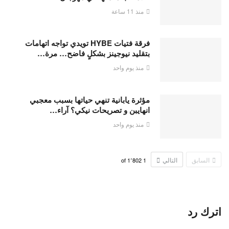
منذ 11 ساعة
فرقة فتيات HYBE تويدي تواجه اتهامات
بتقليد نيوجينز بشكلٍ فاضح… مرة…
منذ يوم واحد
مؤثرة يابانية تنهي حياتها بسبب معجبي
انهايبن و تصريحات نيكي؟ آراء…
منذ يوم واحد
السابق
التالي
1٬802
of
1
اترك رد