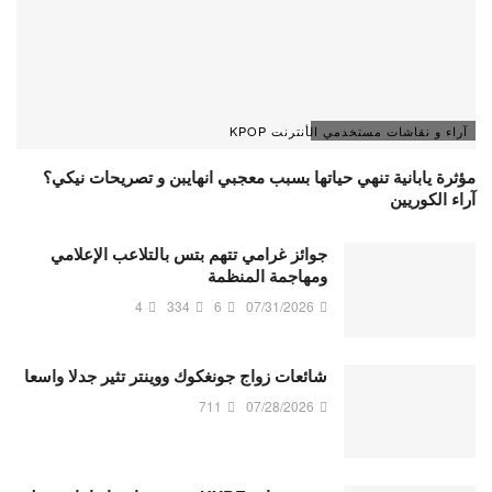
آراء و نقاشات مستخدمي الأنترنت KPOP
مؤثرة يابانية تنهي حياتها بسبب معجبي انهايبن و تصريحات نيكي؟
آراء الكوريين
جوائز غرامي تتهم بتس بالتلاعب الإعلامي
ومهاجمة المنظمة
4
334
6
07/31/2026
شائعات زواج جونغكوك ووينتر تثير جدلا واسعا
711
07/28/2026