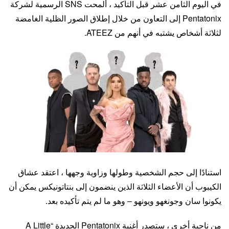
في اليوم الثامن عشر قبل التأكيد ، ألمحت SNS الرسمية لشركة
Pentatonix إلى التعاون من خلال إطلاق الصور الظلية الغامضة
لثلاثة أشخاص يشتبه في أنهم من ATEEZ.
استنادًا إلى حجم الشخصية وطولها وزاوية وجهها ، اعتقد عشاق
الكيبوب أن الأعضاء الثلاثة الذين ينضمون إلى بنتاتونيكس يمكن أن
يكونوا سان وجونغهو ويونهو – وهو ما لم يتم تأكيده بعد.
من ناحية أخرى ، ستصدر أغنية Pentatonix الجديدة “A Little