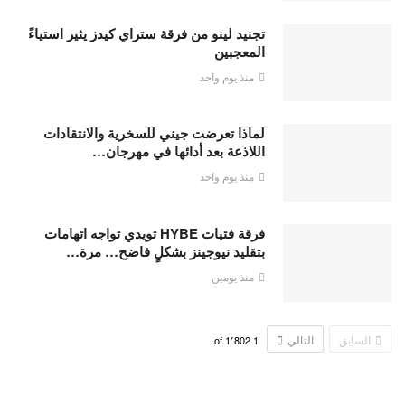
تجنيد لينو من فرقة ستراي كيدز يثير استياءً
المعجبين
منذ يوم واحد
لماذا تعرضت جيني للسخرية والانتقادات
اللاذعة بعد أدائها في مهرجان…
منذ يوم واحد
فرقة فتيات HYBE تويدي تواجه اتهامات
بتقليد نيوجينز بشكلٍ فاضح… مرة…
منذ يومين
السابق
التالي
1٬802
of
1