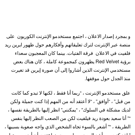
و بمجرد إصدار الاعلان ، اجتمع مستخدمو الإنترنت الكوريون على
منصة عبر الإنترنت لترك تعليقاتهم وأفكارهم حول ظهور ايرين ريد
فلفيت في الاعلان فرقة الفتيات. بينما كان المعجبون سعداء
برؤية Red Velvet يظهرون كمجموعة كاملة ، كان هناك بعض
مستخدمي الإنترنت الذين أشاروا إلى أن صورة إيرين قد تغيرت
منذ الجدل حول موقفها.
علق مستخدمو الإنترنت ، “ربما أنا فقط ، لكنها لا تبدو كما كانت
من قبل” ، “أوافق” ، “لا أعتقد أنه من المهم إذا كنت جميلة ولكن
لديك مشكلة في السلوك” ، “يمكنني” انظر إليها بالطريقة نفسها ،
“” أنا سعيد بعودة ريد فيلفيت لكن من الصعب النظر إليها بنفس
الطريقة ، “” أشعر بالسوء تجاه الشخص الذي واجه صعوبة بسببها ،
” لقد كنت من أشد المعجبين بإيرين حيث اعتدت أن أضع صورتها