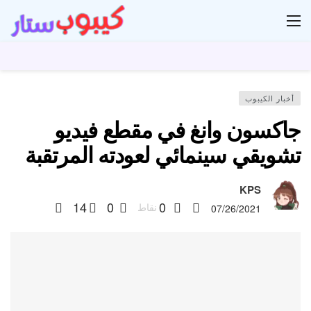
ار
أخبار الكيبوب
جاكسون وانغ في مقطع فيديو
تشويقي سينمائي لعودته المرتقبة
KPS
14
0
0
نقاط
07/26/2021