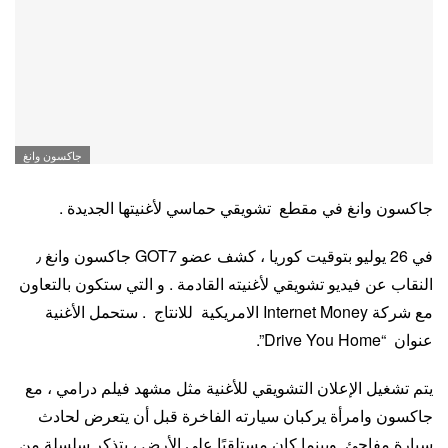
جاكسون وانغ
جاكسون وانغ في مقطع تشويقي حماسي لأغنيتها الجديدة .
في 26 يوليو بتوقيت كوريا ، كشف عضو GOT7 جاكسون وانغ ٫
النقاب عن فيديو تشويقي لأغنيته القادمة . و التي ستكون بالتعاون
مع شركة Internet Money الامريكية للانتاج . ستحمل الأغنية
عنوان “Drive You Home”.
يتم تشغيل الإعلان التشويقي للأغنية مثل مشهد فيلم درامي ، مع
جاكسون وامرأة يركبان سيارته الفاخرة قبل أن يتعرض لحادث
سيارة مفاجئ. وبينما كان مستلقيًا على الأرض ، يتذكر سلسلة من