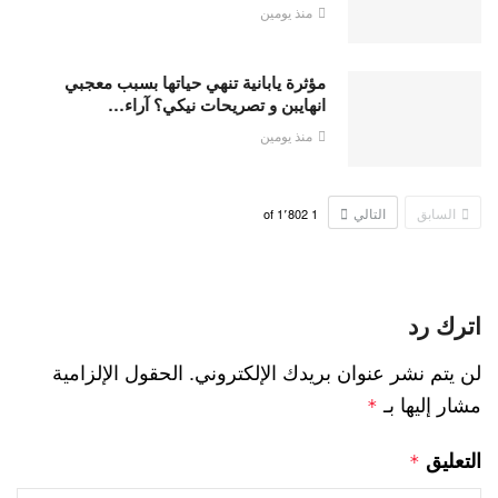
منذ يومين
مؤثرة يابانية تنهي حياتها بسبب معجبي
انهايبن و تصريحات نيكي؟ آراء…
منذ يومين
السابق
التالي
1٬802
of
1
اترك رد
لن يتم نشر عنوان بريدك الإلكتروني.
الحقول الإلزامية
مشار إليها بـ
*
التعليق
*