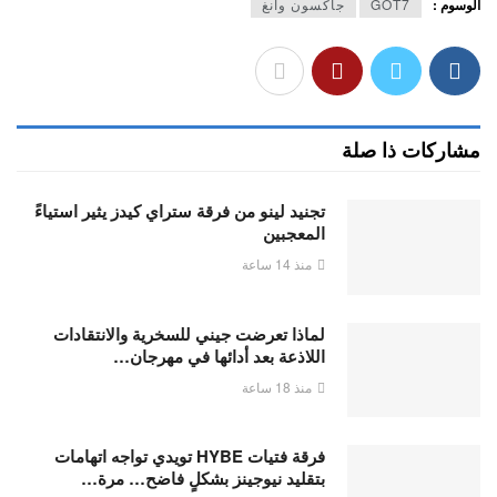
الوسوم :
GOT7
جاكسون وانغ
مشاركات ذا صلة
تجنيد لينو من فرقة ستراي كيدز يثير استياءً
المعجبين
منذ 14 ساعة
لماذا تعرضت جيني للسخرية والانتقادات
اللاذعة بعد أدائها في مهرجان…
منذ 18 ساعة
فرقة فتيات HYBE تويدي تواجه اتهامات
بتقليد نيوجينز بشكلٍ فاضح… مرة…