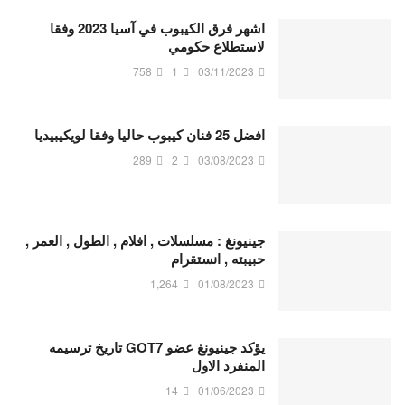
اشهر فرق الكيبوب في آسيا 2023 وفقا
لاستطلاع حكومي
758
1
03/11/2023
افضل 25 فنان كيبوب حاليا وفقا لويكيبيديا
289
2
03/08/2023
جينيونغ : مسلسلات , افلام , الطول , العمر ,
حبيبته , انستقرام
1,264
01/08/2023
يؤكد جينيونغ عضو GOT7 تاريخ ترسيمه
المنفرد الاول
14
01/06/2023