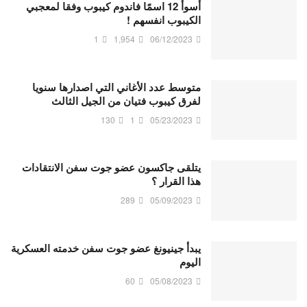
أسوأ 12 اسمًا فاندوم كيبوب وفقا لمعجبي
الكيبوب انفسهم !
1
1,954
06/12/2023
متوسط ​​عدد الأغاني التي اصدارها سنويا
لفرق كيبوب فتيان من الجيل الثالث
130
1
05/23/2023
يتلقى جاكسون عضو جوت سفن الانتقادات
هذا القرار ؟
289
05/09/2023
يبدأ جينيونغ عضو جوت سفن خدمته العسكرية
اليوم
60
05/08/2023