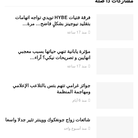
مشاركات ذا صلة
فرقة فتيات HYBE تويدي تواجه اتهامات
بتقليد نيوجينز بشكلٍ فاضح… مرة…
منذ 17 ساعة
مؤثرة يابانية تنهي حياتها بسبب معجبي
انهايبن و تصريحات نيكي؟ آراء…
منذ 17 ساعة
جوائز غرامي تتهم بتس بالتلاعب الإعلامي
ومهاجمة المنظمة
منذ 6 أيام
شائعات زواج جونغكوك ووينتر تثير جدلا واسعا
منذ أسبوع واحد