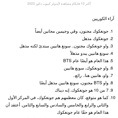
أكثر 10 فانكام مشاهدة لآيدولز كيبوب ذكور 2023
آراء الكوريين
جونغكوك مجنون، وڤي وجيمين مجانين أيضاً
جونغكوك مذهل
واو جونغكوك مجنون.. سونغ هانبين مبتدئ لكنه مذهل
سونغ هانبين يبدو مذهلاً
هذا العام هو أيضًا عام BTS
واو جونغكوك، سونغ هانبين
واو، هانبين هنا.. رائع..
واو BTS مجنون، سونغ هانبين مذهل أيضًا
7 من 10 هو جونغكوك، إنه ديباك
كما هو متوقع، كان معظمهم هم جونغكوك، في المركز الأول
والثاني والرابع والخامس والسادس والسابع والثامن. أعتقد أن
هذا العام هو حقًا عام جونغكوك