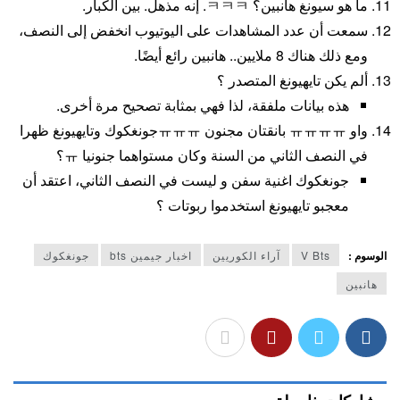
ما هو سيونغ هانبين؟ ㅋㅋㅋ. إنه مذهل. بين الكبار.
سمعت أن عدد المشاهدات على اليوتيوب انخفض إلى النصف،
ومع ذلك هناك 8 ملايين.. هانبين رائع أيضًا.
ألم يكن تايهيونغ المتصدر ؟
هذه بيانات ملفقة، لذا فهي بمثابة تصحيح مرة أخرى.
واو ㅠㅠㅠㅠ بانقتان مجنون ㅠㅠㅠجونغكوك وتايهيونغ ظهرا
في النصف الثاني من السنة وكان مستواهما جنونيا ㅠ؟
جونغكوك اغنية سفن و ليست في النصف الثاني، اعتقد أن
معجبو تايهيونغ استخدموا ربوتات ؟
الوسوم :
V Bts
آراء الكوريين
اخبار جيمين bts
جونغكوك
هانبين