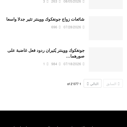
3
263
08/05/2026
شائعات زواج جونغكوك ووينتر تثير جدلا واسعا
696
07/28/2026
جونغكوك ووينتر يُثيران ردود فعل غاضبة على
صورهما…
1
984
07/18/2026
السابق
التالي
2٬077
of
1