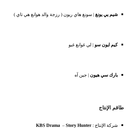
شيم يي يونغ
| سونغ هاي ريون ( رزجة والد هوانغ هي تاي )
كيم ايون سو
| لي غوانغ غيو
بارك سي هيون
| جين آه
طاقم الإنتاج
شركة الإنتاج :
Hunter
Story
–
Drama
KBS