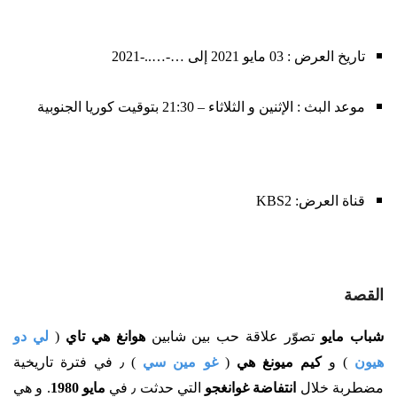
تاريخ العرض : 03 مايو 2021 إلى …-…..-2021
موعد البث : الإثنين و الثلاثاء – 21:30 بتوقيت كوريا الجنوبية
قناة العرض: KBS2
القصة
شباب مايو
تصوّر علاقة حب بين شابين
هوانغ هي تاي
(
لي دو
هيون
) و
كيم ميونغ هي
(
غو مين سي
) ٫ في فترة تاريخية
مضطربة خلال
انتفاضة غوانغجو
التي حدثت ٫ في
مايو 1980
. و هي