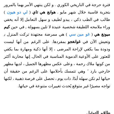
فترة حرجة في التاريخي الكوري . و لكن ينتهي الأمر بهما بالمرور
بتجربة قاسية خلال شهر مايو .
هوانغ هي تاي
(
لي دو هيون
)
طالب في الطب ذكي ، يبدو لطيف و سهل التعامل إلا أنه يخفي
وراء ملامحه اللطيفة شخصية عنيدة لا تلين بسهولة , في حين
كيم
ميونغ هي
(
غو مين سي
) هي ممرضة مجتهدة تركت المنزل ٫
وتعيش الآن في
غوانغجو
بمفردها. على الرغم من أنها ليست
ودودة بما يكفي لإراحة المرضى ، إلا أنها ذكية ومهارة بما يكفي
للعثور على الأوعية الدموية المناسبة في الحال. إنها محاربة أكثر
من كونها ملاك رحمة ، وعلى عكس مظهرها الجميل ، لديها مظهر
خارجي بارد ٬ وهي تتمسك بأحلامها على الرغم من حقيقة أن
حياتها لم تكن سهلة أبدًا. ذات يوم ، تحصل على فرصة ذهبية ، لكنها
تواجه مصيرًا غير متوقع يُحدث تغييرات متنوعة في حياتها.
طاقم التمثيل