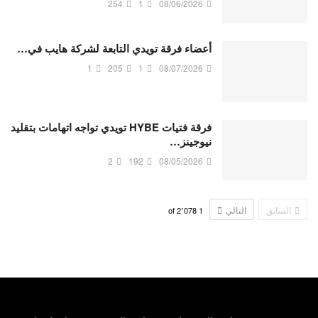
254
1
08/06/2026
أعضاء فرقة تويدي التابعة لشركة هايب في…
1
205
1
08/07/2026
فرقة فتيات HYBE تويدي تواجه اتهامات بتقليد
نيوجينز…
2
192
08/05/2026
السابق
التالي
2٬078
of
1