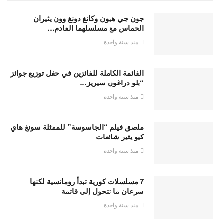
جون جي هيون وكانغ دونغ وون يثيران
الحماس مع مسلسلهما القادم…
منذ سنة واحدة
القائمة الكاملة للفائزين في حفل توزيع جوائز
“بلو دراغون سيريز…
منذ سنة واحدة
ملصق فيلم “الجاسوسة” للممثلة سونغ هاي
كيو يثير شائعات
منذ سنة واحدة
7 مسلسلات كورية تبدأ رومانسية لكنها
سرعان ما تتحول إلى قاتمة
منذ سنة واحدة