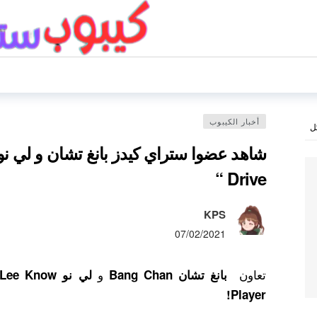
أخبار الكيبوب
ل
شاهد عضوا ستراي كيدز بانغ تشان و لي نو
Drive “
KPS
07/02/2021
تعاون
و
بانغ تشان Bang Chan
لي نو Lee Know
Player!