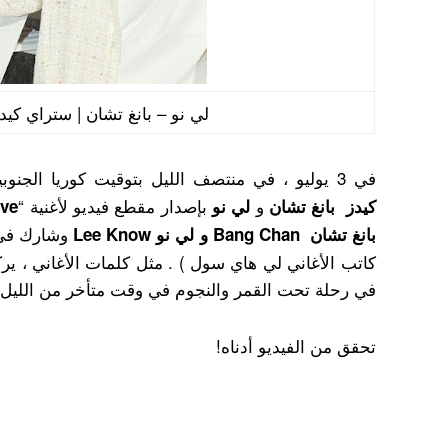
لي نو – بانغ تشان | ستراي كيدز ل
في 3 يوليو ، في منتصف الليل بتوقيت كوريا الجنوبية ، قام عضوا فرقة الكيبوب
و
بإصدار مقطع فيديو لأغنية “
كيدز
بانغ تشان
لي نو
ive
وشارك في 
بانغ تشان Bang Chan و لي نو Lee Know
كاتب الأغاني لي هاي سول ) . مثل كلمات الأغاني ، يرك
في رحلة تحت القمر والنجوم في وقت متأخر من الليل.
تحقق من الفيديو أدناه!