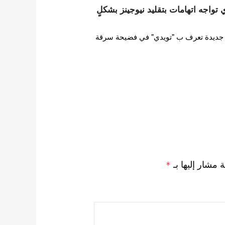
ات HYBE تويدي تواجه اتهامات بتقليد نيوجينز بشكلٍ
ورطت فرقة فتيات HYBE جديدة تعرف ب "تويدي" في فضيحة سرقة
ة مشار إليها بـ
*