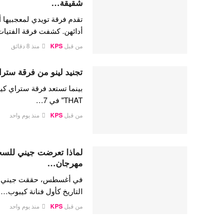
شقيقة…
تقدم فرقة تويدي لمعجبيها أ
أدائهن. كشفت فرقة الفتيا
من قبل
KPS
منذ 8 دقائق
تجنيد لينو من فرقة ستراي
THAT" في 7…
من قبل
KPS
منذ يوم واحد
لماذا تعرضت جيني للسخري
مهرجان…
في أغسطس، حققت جيني كيم،
التاريخ كأول فنانة كيبوب…
من قبل
KPS
منذ يوم واحد