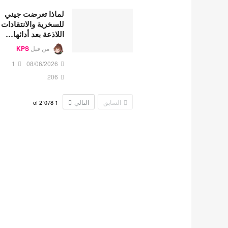
لماذا تعرضت جيني
للسخرية والانتقادات
اللاذعة بعد أدائها…
من قبل
KPS
1
08/06/2026
206
السابق
التالي
2٬078
of
1