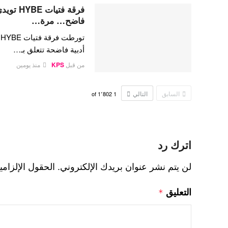
فرقة فتي
فاضح… مرة…
ت
أدبية فاضحة تتعلق بـ…
من قبل
KPS
منذ يومين
السابق
التالي
1٬802
of
1
اترك رد
لن يتم نشر عنوان بريدك الإلكتروني.
الحقول الإلزامي
التعليق
*