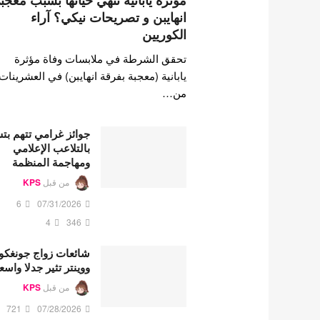
مؤثرة يابانية تنهي حياتها بسبب معجب
انهايبن و تصريحات نيكي؟ آراء
الكوريين
تحقق الشرطة في ملابسات وفاة مؤثرة
يابانية (معجبة بفرقة انهايبن) في العشرينات
من…
جوائز غرامي تتهم ب
بالتلاعب الإعلامي
ومهاجمة المنظمة
من قبل
KPS
6
07/31/2026
4
346
شائعات زواج جونغكو
ووينتر تثير جدلا واسع
من قبل
KPS
721
07/28/2026