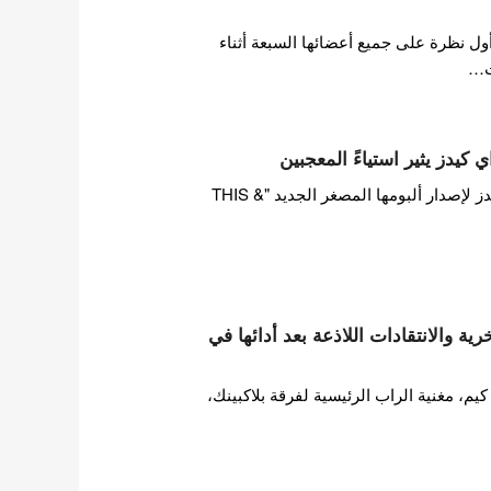
ول نظرة على جميع أعضائها السبعة أثناء
ت…
 كيدز يثير استياءً المعجبين
بينما تستعد فرقة ستراي كيدز لإصدار ألبومها المصغر الجديد "THIS &
ة والانتقادات اللاذعة بعد أدائها في
 مغنية الراب الرئيسية لفرقة بلاكبينك،