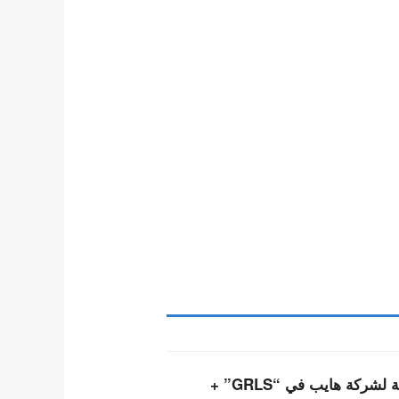
أعضاء فرقة تويدي التابعة لشركة هايب في “GRLS” +