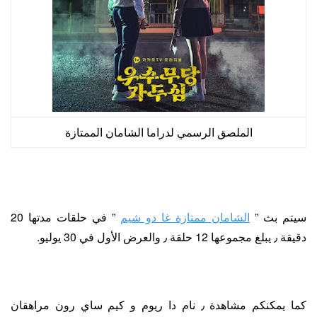
الملصق الرسمي لدراما الشامان الممتازة
سيتم بث ”
الشامان ممتازة غا دو شيم
” في حلقات مدتها 20
دقيقة ٫ يبلغ مجموعها 12 حلقة ٫ والعرض الأول في 30 يوليو.
كما يمكنكم مشاهدة ٫ نام دا ريوم و كيم ساي رون مراهقان