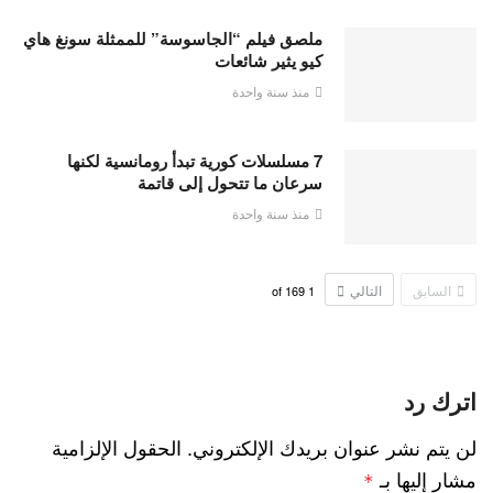
ملصق فيلم “الجاسوسة” للممثلة سونغ هاي
كيو يثير شائعات
منذ سنة واحدة
7 مسلسلات كورية تبدأ رومانسية لكنها
سرعان ما تتحول إلى قاتمة
منذ سنة واحدة
السابق
التالي
169
of
1
اترك رد
لن يتم نشر عنوان بريدك الإلكتروني.
الحقول الإلزامية
مشار إليها بـ
*