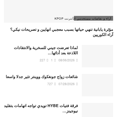
آراء و نقاشات مستخدمي الأنترنت KPOP
مؤثرة يابانية تنهي حياتها بسبب معجبي انهايبن و تصريحات نيكي؟
آراء الكوريين
لماذا تعرضت جيني للسخرية والانتقادات
اللاذعة بعد أدائها…
227
1
08/06/2026
شائعات زواج جونغكوك ووينتر تثير جدلا واسعا
727
07/28/2026
فرقة فتيات HYBE تويدي تواجه اتهامات بتقليد
نيوجينز…