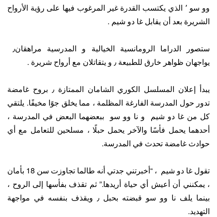
وو سو ٬ الذي يكتسب القدرة غير المرغوب فيها على رؤية الأرواح
الشريرة بعد أن يقابل غا دو شيم .
ستصور الدراما الرومانسية الخيالية و المدرسية مراهقان٫
يواجهان ظواهر خارق للطبيعة ٫ و يتقاتلان مع أرواح شريرة .
يبدأ إعلان المسلسل الكوري الشامان الممتازة ٫ بروح غامضة
تدور حول المدرسة الفارغة المظلمة ، مما يخلق جوًا مخيفًا. يلتقي
كل من غا دو شيم و نا وو سو ببعضهما البعض في المدرسة ،
أحدهما يحمل فأسًا والآخر يحمل حبلًا ، مسلحين للتعامل مع أي
حوادث غامضة تحدث في المدرسة.
تقول غا دو شيم ، “أخبرتني جدتي أنه طالما تجاوزت سن 18 بأمان
، يمكنني أن أعيش أي حياة أريدها.” ثم تقذف بفأسها إلى الروح ،
بينما يلف نا وو سو قبضته بحبل ٫ ويقذف بنفسه في مواجهة
التهديد.