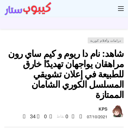
ار
درامات وأفلام كورية
شاهد: نام دا ريوم و كيم ساي رون
مراهقان يواجهان تهديدًا خارق
للطبيعة في إعلان تشويقي
المسلسل الكوري الشامان
الممتازة
KPS
34
0
0
نقاط
07/10/2021