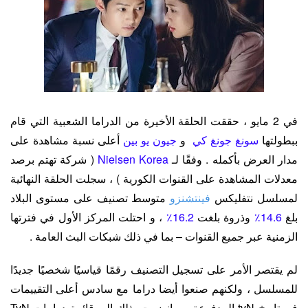
في 2 مايو ، حققت الحلقة الأخيرة من الدراما الشعبية التي قام
ببطولتها
سونغ جونغ كي
و
جيون يو بين
أعلى نسبة مشاهدة على
مدار العرض بأكمله . وفقًا لـ
Korea
Nielsen
( شركة تهتم برصد
معدلات المشاهدة على القنوات الكورية ) ، سجلت الحلقة النهائية
لمسلسل نتفليكس
فينتشنزو
متوسط ​​تصنيف على مستوى البلاد
بلغ
14.6٪
وذروة بلغت
16.2٪
، و احتلت المركز الأول في فترتها
الزمنية عبر جميع القنوات – بما في ذلك شبكات البث العامة .
لم يقتصر الأمر على تسجيل التصنيف رقمًا قياسيًا شخصيًا جديدًا
للمسلسل ، ولكنهم صنعوا أيضا دراما مع سادس أعلى التقييمات
في تاريخ tvN المدفوعة ، و انضمت بذلك إلى قائمة درامات TvN