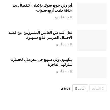
آيو ولي جونغ سوك يؤكدان الانفصال بعد
علاقة دامت أربع سنوات
منذ 4 أسابيع
نقل المدعين العامين المسؤولين عن قضية
الاحتيال الضريبي لبانغ سيهيوك
منذ 6 أشهر
بيكهيون ولي سونغ جي معرضان لخسارة
منازلهم الفاخرة
منذ 7 أشهر
السابق
التالي
165
of
1