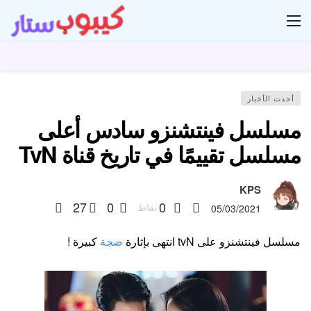
ار
أحدث الأخبار
مسلسل فينتشنزو سادس أعلى
مسلسل تقييمًا في تاريخ قناة TvN
KPS
27
0
0
نقاط
05/03/2021
مسلسل فينتشنزو على tvN انتهى بإثارة
ضجة
كبيرة !