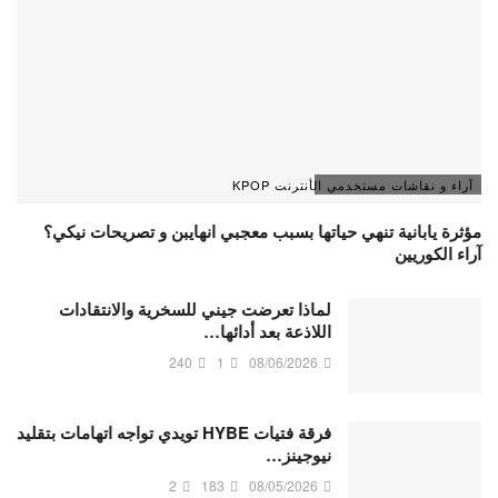
آراء و نقاشات مستخدمي الأنترنت KPOP
مؤثرة يابانية تنهي حياتها بسبب معجبي انهايبن و تصريحات نيكي؟
آراء الكوريين
لماذا تعرضت جيني للسخرية والانتقادات
اللاذعة بعد أدائها…
240
1
08/06/2026
فرقة فتيات HYBE تويدي تواجه اتهامات بتقليد
نيوجينز…
2
183
08/05/2026