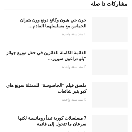
مشاركات ذا صلة
جون جي هيون وكانغ دونغ وون يثيران
الحماس مع مسلسلهما القادم…
منذ سنة واحدة
القائمة الكاملة للفائزين في حفل توزيع جوائز
“بلو دراغون سيريز…
منذ سنة واحدة
ملصق فيلم “الجاسوسة” للممثلة سونغ هاي
كيو يثير شائعات
منذ سنة واحدة
7 مسلسلات كورية تبدأ رومانسية لكنها
سرعان ما تتحول إلى قاتمة
منذ سنة واحدة