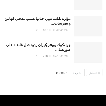
مؤثرة يابانية تنهي حياتها بسبب معجبي انهايبن
و تصريحات…
2
187
08/05/2026
جونغكوك ووينتر يُثيران ردود فعل غاضبة على
صورهما…
1
978
07/18/2026
السابق
التالي
2٬077
of
1