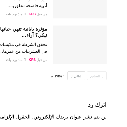
أدبية فاضحة تتعلق بـ…
من قبل
KPS
منذ يوم واحد
مؤثرة يابانية تنهي حيات
نيكي؟ آراء…
تحقق الشرطة في ملابسات وفا
في العشرينات من عمرها،
من قبل
KPS
منذ يوم واحد
السابق
التالي
1٬802
of
1
اترك رد
لن يتم نشر عنوان بريدك الإلكتروني.
الحقول الإلزامي