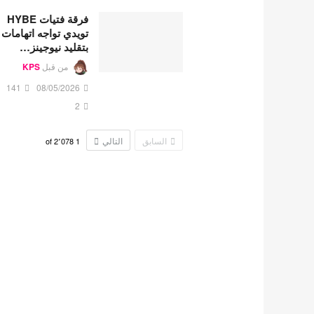
فرقة فتيات HYBE
تويدي تواجه اتهامات
بتقليد نيوجينز…
من قبل
KPS
141
08/05/2026
2
السابق
التالي
2٬078
of
1