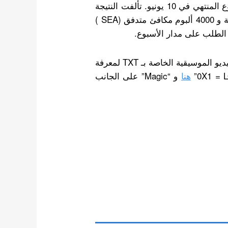
FREEZE” على 43000 وحدة ألبوم مكافئة خلال الأسبوع المنتهي في 10 يونيو. تألفت النتيجة
الإجمالية للألبوم من 39000 من مبيعات الألبوم التقليدية و 4000 ألبوم مكافئ متدفق (SEA )
إذا لم تكن قد شاهدتهم بالفعل ، فتحقق من مقاطع الفيديو الموسيقية الخاصة بـ TXT لمعرفة
هنا
و “Magic” على الجانب