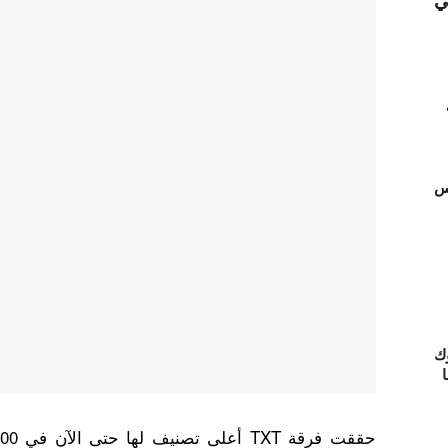
ي
تس
ك
ا