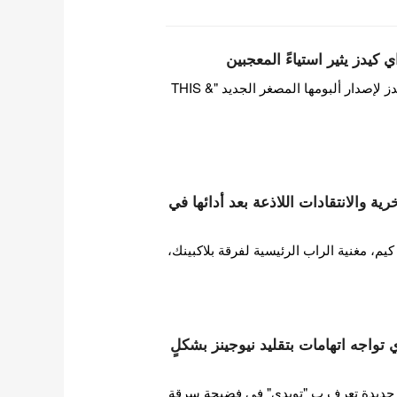
 كيدز يثير استياءً المعجبين
بينما تستعد فرقة ستراي كيدز لإصدار ألبومها المصغر الجديد "THIS &
ة والانتقادات اللاذعة بعد أدائها في
 مغنية الراب الرئيسية لفرقة بلاكبينك،
ات HYBE تويدي تواجه اتهامات بتقليد نيوجينز بشكلٍ
ورطت فرقة فتيات HYBE جديدة تعرف ب "تويدي" في فضيحة سرقة