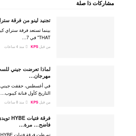
مشاركات ذا صلة
تجنيد لينو من فرقة ستراي
THAT" في 7…
من قبل
KPS
منذ 4 ساعات
لماذا تعرضت جيني للسخري
مهرجان…
في أغسطس، حققت جيني كيم،
التاريخ كأول فنانة كيبوب…
من قبل
KPS
منذ 8 ساعات
فرقة فتي
فاضح… مرة…
ت