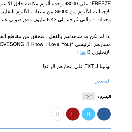
وحدات – والتي تُترجم إلى 6.42 مليون دفق صوتي عند الطلب على مدار الأسبوع.
مسارهم الرئيسي “0X1 = LOVESONG (I Know I Love You)”
الإنجليزي B
هنا
!
تهانينا لـ TXT على إنجازهم الرائع!
المصدر
الوسوم :
TXT