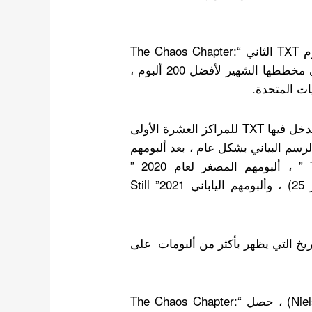
في 13 يونيو بالتوقيت المحلي ، أعلنت بيلبورد أن ألبوم TXT الثاني “The Chaos Chapter:
FREEZE” قد ظهر لأول مرة في المركز الخامس على مخططها الشهير لأفضل 200 ألبوم ،
ات المتحدة.
و الجدير بالذكر أن هذا الإنجاز يمثل المرة الأولى التي يدخل فيها TXT للمراكز العشرة الأولى
بع على الرسم البياني بشكل عام ، بعد ألبومهم
المصغر لعام 2019 ” The Dream Chapter: STAR ” ، ألبومهم المصغر لعام 2020 ”
minisode1: Blue Hour “(الذي بلغ ذروته في المركز 25) ، وألبومهم الياباني 2021” Still
جموعة الثالثة فقط من K-pop في التاريخ التي يظهر بأكثر من ألبومات على
وفقًا لبيانات MRC (المعروفة سابقًا باسم Nielsen Music) ، حصل “The Chaos Chapter: