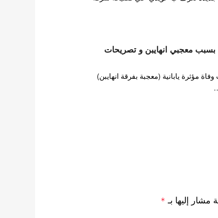
ها بسبب معجبي انهايبن و تصريحات
ة مؤثرة يابانية (معجبة بفرقة انهايبن)
…
ة مشار إليها بـ
*