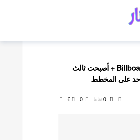
TXT تظهر لأول مرة كأفضل 5 في Billboard 200 + أصبحت ثالث
6
0
0
نقاط