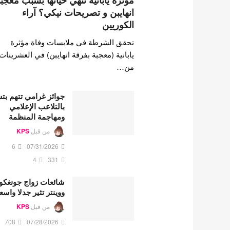
مؤثرة يابانية تنهي حياتها بسبب معجب
انهايبن و تصريحات نيكي؟ آراء
الكوريين
تحقق الشرطة في ملابسات وفاة مؤثرة
يابانية (معجبة بفرقة انهايبن) في العشرينات
من…
جوائز غرامي تتهم ب
بالتلاعب الإعلامي
ومهاجمة المنظمة
من قبل
KPS
6
07/31/2026
4
331
شائعات زواج جونغكو
ووينتر تثير جدلا واسع
من قبل
KPS
708
07/28/2026