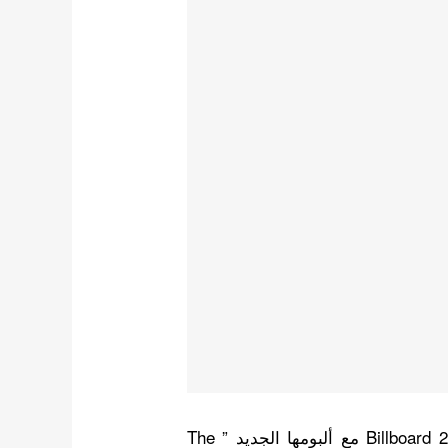
حققت فرقة TXT أعلى تصنيف لها حتى الآن في Billboard 200 مع ألبومها الجديد ” The