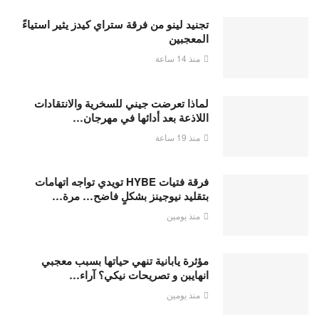
تجنيد لينو من فرقة ستراي كيدز يثير استياءً
المعجبين
منذ 14 ساعة
لماذا تعرضت جيني للسخرية والانتقادات
اللاذعة بعد أدائها في مهرجان…
منذ 19 ساعة
فرقة فتيات HYBE تويدي تواجه اتهامات
بتقليد نيوجينز بشكلٍ فاضح… مرة…
منذ يومين
مؤثرة يابانية تنهي حياتها بسبب معجبي
انهايبن و تصريحات نيكي؟ آراء…
منذ يومين