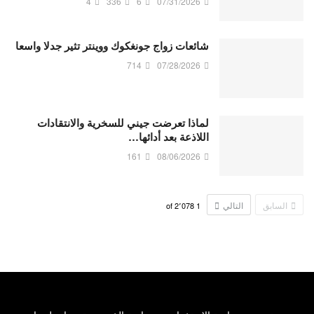
4
336
6
07/31/2026
شائعات زواج جونغكوك ووينتر تثير جدلا واسعا
714
07/28/2026
لماذا تعرضت جيني للسخرية والانتقادات
اللاذعة بعد أدائها…
161
08/06/2026
السابق
التالي
2٬078
of
1