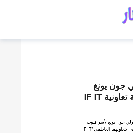
ي جون يونغ
سيصدران أغنية تعاونية IF IT
ولي جون يونغ لأسر قلوب
المشاهدين وعشاق الموسيقى بتعاونهما العاطفي "IF IT