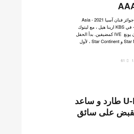
في 2 ديسمبر ، أقيمت حفل جوائز فنان آسيا 2021 - Asia
Artist Awards اختصار AAA- في KBS ارينا هيل ، مع ليتوك
من Super Junior و جانغ وون يونغ IVE كمضيفين. بدأ الحفل
السنوي ، الذي نظمته Star News و Star Continent ، لأول
61
1
جون من U-KISS طارد و ساعد
قبض على سائق