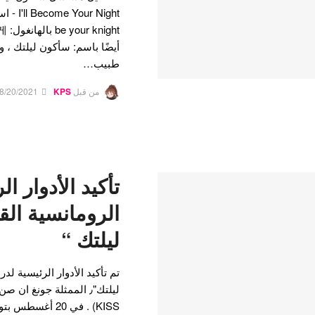
أيضًا باسم: سأكون ليلتك ، 
طبيب…
من قبل
KPS
8/20/2021
تأكيد الأدوار ال
الرومانسية الق
ليلتك “