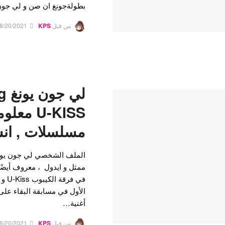
بطولةجونغ ان صن و لي جو
من قبل
KPS
8/20/2021
لي
U-KISS م
مسلسلات , انس
أغنية…
من قبل
KPS
6/20/2021