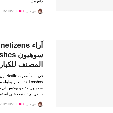
دانغ بيك…
من قبل
KPS
9/15/2022
سوهيون 
المصنف للكبار
، الذي تم تصنيفه على أنه غ
من قبل
KPS
2/12/2022