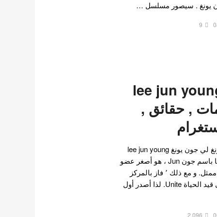
ن يونغ . سيصور مسلسل …
9
0
 جون يونغ lee jun young
علومات , حقائق ,
تغرام
الملف الشخصي لي جون يونغ لي جون يونغ lee jun young
ممثل و ايدول ، معروف أيضًا باسم جون Jun ، هو أصغر عضو
في فرقة الكيبوب U-Kiss و ممثل. و مع ذلك ٬ فاز بالمركز
الأول في مسابقة البقاء على قيد الحياة Unite. لذا أصدر أول
2,096
0