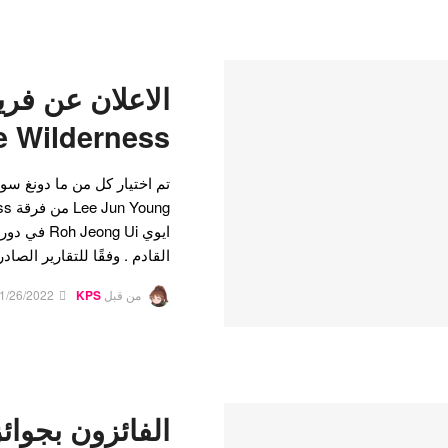
الاعلان عن فري
The Wilderness ال
القادم . وفقًا للتقارير الصادرة في 26 يناير ، سي
من قبل
KPS
1/26/2022