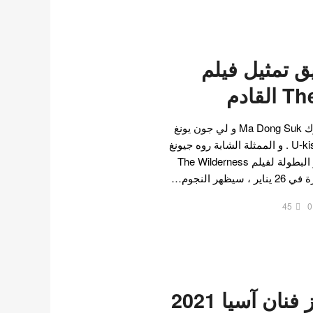
ق تمثيل فيلم
قادم
تم اختيار كل من ما دونغ سوك Ma Dong Suk و لي جون يونغ
Lee Jun Young من فرقة U-kiss . و الممثلة الشابة روه جيونغ
ايوي Roh Jeong Ui في دور البطولة لفيلم The Wilderness
ظهر النجوم…
45
0
الفائزون بجوائز فنان آسيا 2021