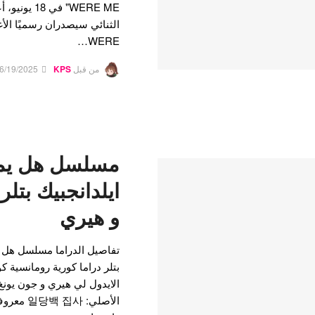
WERE…
من قبل
KPS
6/19/2025
مسلسل هل يمك
ايلدانجبيك بتل
و هيري
تفاصيل الدراما مسلسل هل ي
بتلر دراما كورية رومانسية كو
الايدول لي هيري و جون يونغ