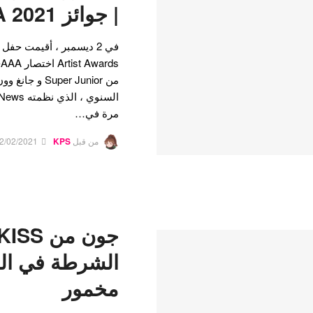
| جوائز AAA 2021
مرة في…
من قبل
KPS
2/02/2021
الشرطة في ال
مخمور