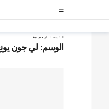
ار
الرئيسية
لي جون يونغ
الوسم:
لي جون يونغ