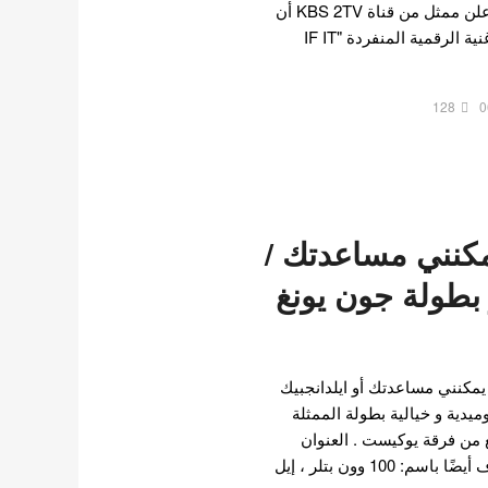
WERE ME" في 18 يونيو، أعلن ممثل من قناة KBS 2TV أن
الثنائي سيصدران رسميًا الأغنية الرقمية المنفردة "IF IT
128
0
نني مساعدتك /
ر بطولة جون يونغ
مكنني مساعدتك أو ايلدانجبيك
ميدية و خيالية بطولة الممثلة
 من فرقة يوكيست . العنوان
الأصلي: 일당백 집사 معروف أيضًا باسم: 100 وون بتلر ، إيل