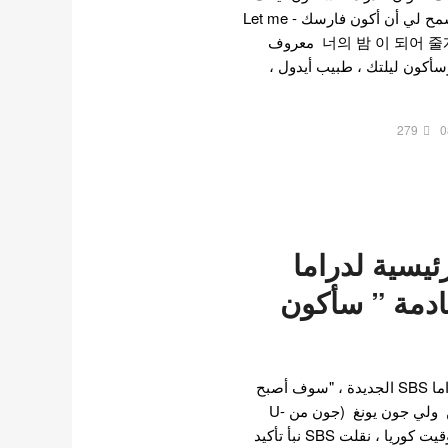
I'll Become Your Night - اسمح لي أن أكون فارسك - Let me
be your knight بالهانغول: 너의 밤 이 되어 줄게 معروف
وسأكون ليلتك ، طبيب أيدول ،
279
0
رئيسية لدراما
ادمة ” سأكون
تم تأكيد الأدوار الرئيسية لدراما SBS الجديدة ، "سوف أصبح
ليلتك"٫ الممثلة جونغ ان صن ولي جون يونغ (جون من U-
KISS) . في 20 أغسطس بتوقيت كوريا ، نقلت SBS نبأ تأكيد