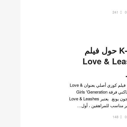
241
0
آراء K-netizens حول فيلم
Love & Leashes
في 11 ، أصدرت Netflix أول فيلم كوري أصلي بعنوان Love &
Leashes هذا العام. بطولة ماكني فرقة Girls 'Generation
سوهيون وعضو يوكيس لي جون يونغ. يعتبر Love & Leashes
ير مناسب للمراهقين ، أول…
148
0