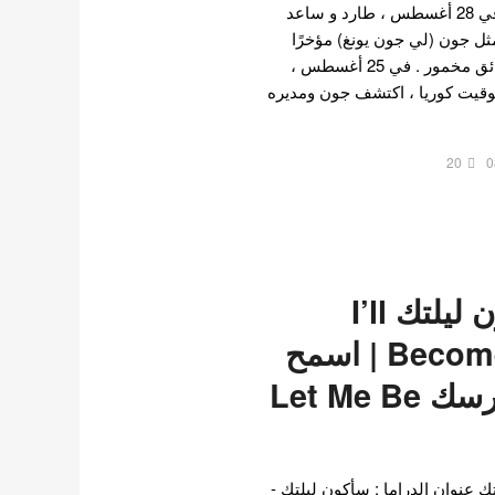
وفقًا لتقارير وسائل الإعلام في 28 أغسطس ، طارد و ساعد
ل و الممثل جون (لي جون يونغ) مؤخرًا
الشرطة في القبض على سائق مخمور . في 25 أغسطس ،
ة 9:35 مساءً بتوقيت كوريا ، اكتشف جون ومديره
20
0
مسلسل سأكون ليلتك I’ll
Become Your Night | اسمح
لي أن أكون فارسك Let Me Be
عنوان الدراما : سأكون ليلتك -