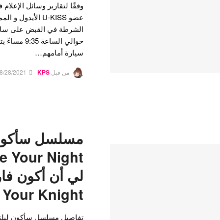
عضو U-KISS الأيدو
حوالي الساع
سيارة أمامهم…
من قبل
KPS
8/28/2021
Your Knight
تفاصيل مسلسل سأكون ليلتك 