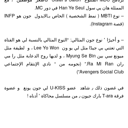
الممثلة هان يي سول Han Ye Seul في دور MC.
– نوع MBTI ( نمط الشخصية ) الخاص بـالايدول جون هو INFP
(قصة Instagram).
– و أخيرًا ٬ نوع جون المثالي: “النوع المثالي بالنسبة لي هو الفتاة
التي تعتني بي جيدًا مثل لي يو ون Lee Yo Won ، و لطيفة مثل
ميونغ سي بين Myung Se Bin ، و لديها روح الدعابة مثل را مي
ران Ra Mi Ran.” (نجومه من “ نادي الإنتقام الإجتماعي
Avengers Social Club”)
في غضون ذلك ٫ شاهد عضو U-KISS لي جون يونغ و عضوة
فرقة T-ara بارك جيون ٫ من مسلسل محاكاة ٬ أدناه !