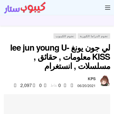
ار
نجوم الدراما الكورية
نجوم الكيبوب
لي جون يونغ lee jun young U-
KISS معلومات , حقائق ,
مسلسلات , انستغرام
KPS
2,097
0
0
نقاط
06/20/2021