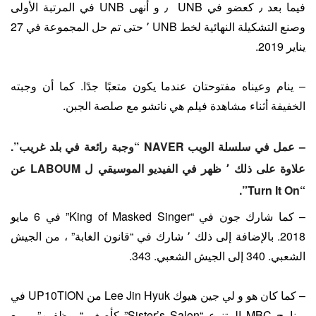
فيما بعد ٫ كعضو في UNB ٫ و أنهى UNB في المرتبة الأولى
وصنع التشكيلة النهائية لخط UNB ٬ حتى تم حل المجموعة في 27
يناير 2019.
– ينام وعيناه مفتوحتان عندما يكون متعبًا جدًا. كما أن وجبته
الخفيفة أثناء مشاهدة فيلم هي ناتشو مع صلصة الجبن.
– عمل في سلسلة الويب NAVER “وجبة رائعة في بلد غريب”.
علاوة على ذلك ٬ ظهر في الفيديو الموسيقي ل LABOUM عن
“Turn It On”.
– كما شارك جون في “King of Masked Singer” في 6 مايو
2018. بالإضافة إلى ذلك ٬ شارك في “قانون الغابة” ، من الجيش
الشعبي. 340 إلى الجيش الشعبي. 343.
– كما كان هو و لي جين هيوك Lee Jin Hyuk من UP10TION في
برنامج MBC المتنوع “Sister’s Salon” كأصغر “موظفين” ، مع