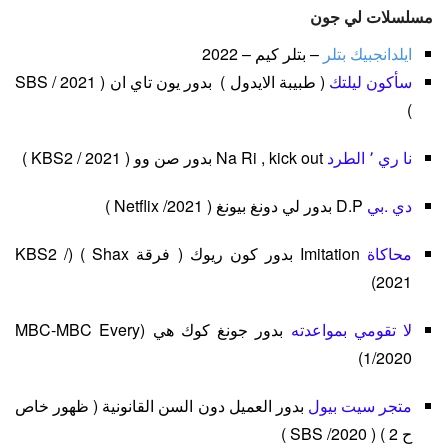
مسلسلات لي جون
ايلدانجبيك بتلر
– بتلر كيم – 2022
سأكون ليلتك
( طبيبة الايدول ) بدور يون تاي ان ( SBS / 2021
)
نا ري ٬ الطرد
Na Ri , kick out بدور صن وو ( KBS2 / 2021 )
دي .بي
D.P بدور لي دونغ بيونغ ( Netflix /2021 )
محاكاة
Imitation بدور كون ريوك ( فرقة Shax ) (KBS2 /
2021)
لا تقومي بمواعدته
بدور جونغ كوك هي (MBC-MBC Every
1/2020)
متجر سيت بيول
بدور العميل دون السن القانونية ( ظهور خاص
ح 2 ) ( SBS /2020 )