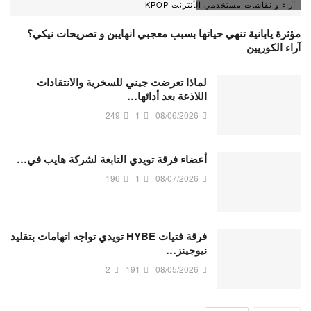
آراء و نقاشات مستخدمي الأنترنت KPOP
مؤثرة يابانية تنهي حياتها بسبب معجبي انهايبن و تصريحات نيكي؟
آراء الكوريين
لماذا تعرضت جيني للسخرية والانتقادات
اللاذعة بعد أدائها…
249
1
08/06/2026
أعضاء فرقة تويدي التابعة لشركة هايب في…
196
1
08/07/2026
فرقة فتيات HYBE تويدي تواجه اتهامات بتقليد
نيوجينز…
2
191
08/05/2026