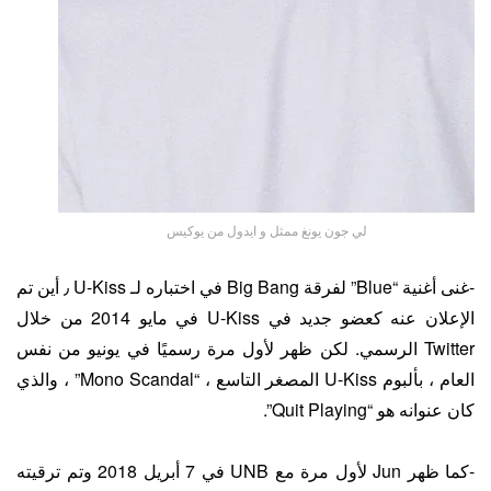
لي جون يونغ ممثل و ايدول من يوكيس
-غنى أغنية “Blue” لفرقة Big Bang في اختباره لـ U-Kiss ٫ أين تم
الإعلان عنه كعضو جديد في U-Kiss في مايو 2014 من خلال
Twitter الرسمي. لكن ظهر لأول مرة رسميًا في يونيو من نفس
العام ، بألبوم U-Kiss المصغر التاسع ، “Mono Scandal” ، والذي
كان عنوانه هو “Quit Playing”.
-كما ظهر Jun لأول مرة مع UNB في 7 أبريل 2018 وتم ترقيته