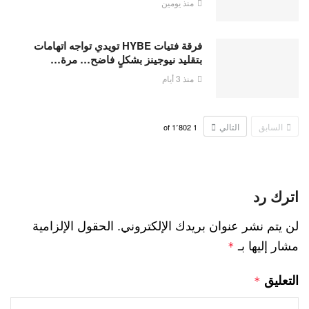
منذ يومين
فرقة فتيات HYBE تويدي تواجه اتهامات
بتقليد نيوجينز بشكلٍ فاضح… مرة…
منذ 3 أيام
السابق
التالي
1٬802
of
1
اترك رد
لن يتم نشر عنوان بريدك الإلكتروني.
الحقول الإلزامية
مشار إليها بـ
*
التعليق
*