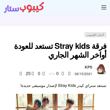
ار
أخبار الكيبوب
فرقة Stray kids تستعد للعودة
أواخر الشهر الجاري
KPS
25
0
0
نقاط
06/15/2021
تستعد ستراي كيدز Stray Kids لإصدار موسيقى جديدة!