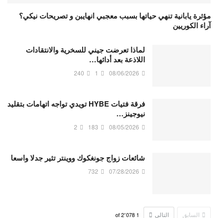
مؤثرة يابانية تنهي حياتها بسبب معجبي انهايبن و تصريحات نيكي؟
آراء الكوريين
لماذا تعرضت جيني للسخرية والانتقادات
اللاذعة بعد أدائها…
240
1
08/06/2026
فرقة فتيات HYBE تويدي تواجه اتهامات بتقليد
نيوجينز…
2
183
08/05/2026
شائعات زواج جونغكوك ووينتر تثير جدلا واسعا
732
07/28/2026
السابق
التالي
2٬078
of
1