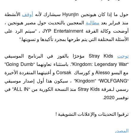
حول ما إذا كان هيونجين Hyunjin سيشارك لأنه
أوقف
الأنشطة
منذ فبراير بعد
مطالبة
المعجبين بالتحديث حول مصير هيونجين ،
أوضحت وكالة الفرقة JYP Entertainment ، “سيتم الرد على
الأسئلة المختلفة التي يتم طرحها بمجرد تأكيدها و تسويتها.”
توجت
Stray Kids مؤخرًا بالفوز في البرنامج الموسيقي
“Kingdom: Legendary War”. باستثناء تعاونهما “Going Dumb”
مع اليسو Alesso و كورساك Corsak و أغنيتهما المنفردة الأخيرة
“Kingdom” “WOLFGANG” ، سيكون هذا أول إصدار موسيقي
رسمي لـفرقة Stray Kids منذ النسخة الكورية من “ALL IN” في
نوفمبر 2020.
ترقبوا التحديثات والإعلانات التشويقية !
المصدر