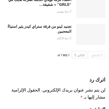
“GRLS” + شقيقة…
منذ يومين
تجنيد لينو من فرقة ستراي كيدز يثير استياءً
المعجبين
منذ 3 أيام
السابق
التالي
1٬802
of
1
اترك رد
لن يتم نشر عنوان بريدك الإلكتروني.
الحقول الإلزامية
مشار إليها بـ
*