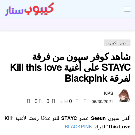
ار
أخبار الكيبوب
شاهد كوفر سيون من فرقة
STAYC على أغنية Kill this love
لفرقة Blackpink
KPS
3
0
0
نقاط
06/30/2021
ألقى سيون
Seeun
عضو
STAYC
للتو غلافًا رقصًا لأغنية “
Kill
This Love
” لفرقة
BLACKPINK
.