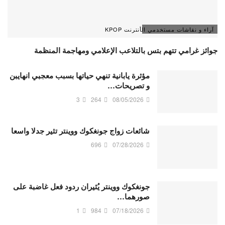
آراء و نقاشات مستخدمي الأنترنت KPOP
جوائز غرامي تتهم بتس بالتلاعب الإعلامي ومهاجمة المنظمة
مؤثرة يابانية تنهي حياتها بسبب معجبي انهايبن
و تصريحات…
3
264
08/05/2026
شائعات زواج جونغكوك ووينتر تثير جدلا واسعا
696
07/28/2026
جونغكوك ووينتر يُثيران ردود فعل غاضبة على
صورهما…
1
984
07/18/2026