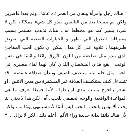
” هناك رجل وامرأة يبلغان من العمر 22 عامًا ، ولم يعدا قاصرين
ولكن لم يصبحا بعد من البالغين. يبدو كل شيء ممكنًا ، لكن لا
شيء يسير كما هو مخطط له . هناك تذبذب مستمر بسبب
مفترقات الطرق التي تظهر و الخيارات الصعبة التي تعترض
طىريقهما . علاوة على كل هذا ، يمكن أن يكون الحب المفاجئ
الذي يبدو مثل صاعقة من اللون الأزرق رائعًا وبائسًا في نفس
الوقت . يقع هذان الشخصان اللذان كان لهما لقاء مصيري في
الحب مثل حلم ليلة منتصف الصيف ويبدأن صداقة غامضة . قد
تتساءل كيف ستتكشف العلاقة غير المستقرة بين هذين الاثنين ، أو
تشعر بالحرج بسبب مدى ارتباطها ، لأننا جميعًا نعرف ما هي
المواعدة الواقعية والوجه الحقيقي للحب . آه ، لكن هذا لا يعني أننا
يجب ألا نؤمن بالحب . الحب ليس ألمًا لأنه سينتهي يومًا ما ، ولكن
لأن هناك دائمًا بداية جديدة وراء الألم . أعلم ذلك ، لكن لا يزال … “