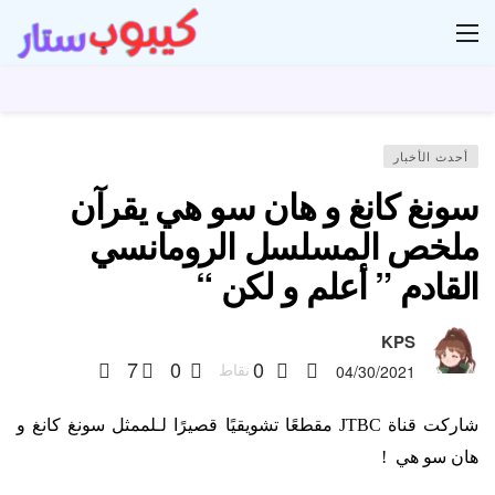
ار
أحدث الأخبار
سونغ كانغ و هان سو هي يقرآن
ملخص المسلسل الرومانسي
القادم ” أعلم و لكن “
KPS
7
0
0
نقاط
04/30/2021
شاركت قناة JTBC مقطعًا تشويقيًا قصيرًا لـلممثل سونغ كانغ و
هان سو هي !