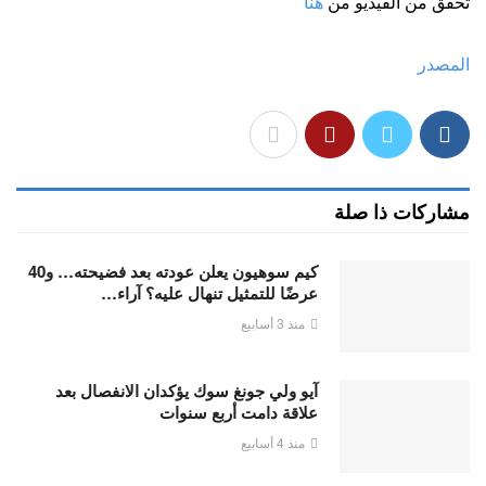
تحقق من الفيديو من
هنا
المصدر
مشاركات ذا صلة
كيم سوهيون يعلن عودته بعد فضيحته… و40
عرضًا للتمثيل تنهال عليه؟ آراء…
منذ 3 أسابيع
آيو ولي جونغ سوك يؤكدان الانفصال بعد
علاقة دامت أربع سنوات
منذ 4 أسابيع