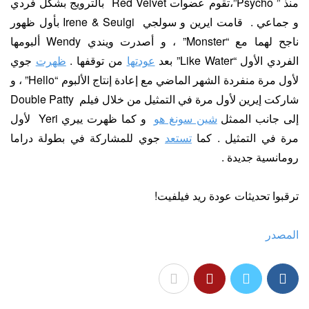
منذ ” Psycho”،تقوم عضوات Red Velvet بالترويج بشكل فردي
و جماعي . قامت ايرين و سولجي Irene & Seulgi بأول ظهور
ناجح لهما مع “Monster” ، و أصدرت ويندي Wendy ألبومها
الفردي الأول “Like Water” بعد
عودتها
من توقفها .
ظهرت
جوي
لأول مرة منفردة الشهر الماضي مع إعادة إنتاج الألبوم “Hello” ، و
شاركت إيرين لأول مرة في التمثيل من خلال فيلم Double Patty
إلى جانب الممثل
شين سونغ هو
و كما ظهرت ييري Yeri لأول
مرة في التمثيل . كما
تستعد
جوي للمشاركة في بطولة دراما
رومانسية جديدة .
ترقبوا تحديثات عودة ريد فيلفيت!
المصدر