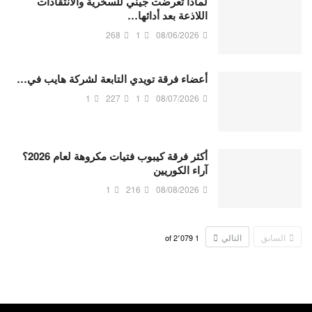
لماذا تعرضت جيني للسخرية والانتقادات
اللاذعة بعد أدائها…
268
1
08/06/2026
أعضاء فرقة تويدي التابعة لشركة هايب في…
1
227
1
08/07/2026
أكثر فرقة كيبوب فتيات مكروهة لعام 2026؟
آراء الكوريين
1
216
08/08/2026
السابق
التالي
2٬079
of
1