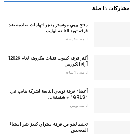
مشاركات ذا صلة
منتج بيبي مونستر يفجر اتهامات صادمة ضد
فرقة تويد التابعة لهايب
منذ 55 دقيقة
أكثر فرقة كيبوب فتيات مكروهة لعام 2026؟
آراء الكوريين
منذ 15 ساعة
أعضاء فرقة تويدي التابعة لشركة هايب في
“GRLS” + شقيقة…
منذ يومين
تجنيد لينو من فرقة ستراي كيدز يثير استياءً
المعجبين