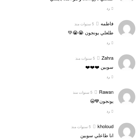
رد
فاطمه
5 سنوات منذ
طلعلي يونجون 😭😭💚
رد
Zahra
5 سنوات منذ
سوبين ❤️❤️❤️
رد
Rawan
5 سنوات منذ
يونجون💙😭
رد
kholoud
5 سنوات منذ
انا طاعلي سوبين