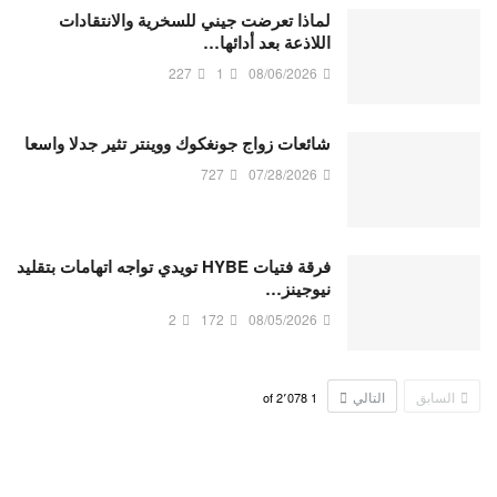
لماذا تعرضت جيني للسخرية والانتقادات
اللاذعة بعد أدائها…
227
1
08/06/2026
شائعات زواج جونغكوك ووينتر تثير جدلا واسعا
727
07/28/2026
فرقة فتيات HYBE تويدي تواجه اتهامات بتقليد
نيوجينز…
2
172
08/05/2026
السابق
التالي
2٬078
of
1