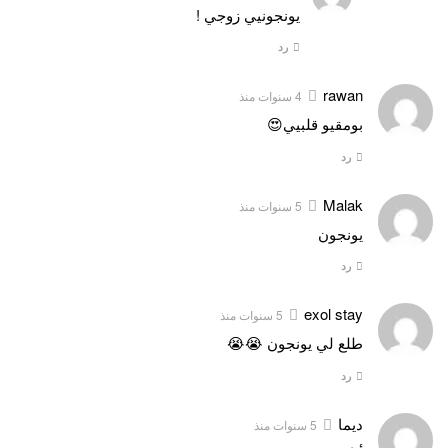
يونجونيي زوجي !
رد
rawan
4 سنوات منذ
بومقيو قلبيي😍
رد
Malak
5 سنوات منذ
يونجون
رد
exol stay
5 سنوات منذ
طلع لي يونجون 😭😭
رد
ديما
5 سنوات منذ