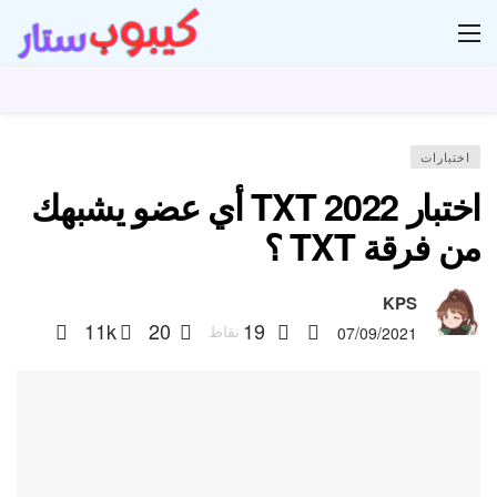
ار
اختبارات
اختبار TXT 2022 أي عضو يشبهك
من فرقة TXT ؟
KPS
11k
20
19
نقاط
07/09/2021