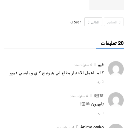
السابق
التالي
570
of
1
20 تعليقات
قيو
4 سنوات منذ
كا ما اعمل الاختبار يطلع لي هيونينغ كاي و بايسي قيوو
رد
🫶🏻❕
4 سنوات منذ
تايهيون 🫶🏻❕
رد
Anime otako
4 سنوات منذ