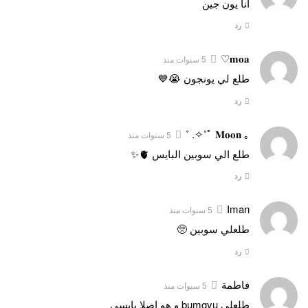
أنا يون جين
رد
𝐦𝐨𝐚♡︎
5 سنوات منذ
طلع لي يونجون 😭💙
رد
｡ ﾟ 𝐌𝐨𝐨𝐧˚✧. ˚
5 سنوات منذ
طلع الي سوبين البايس 🫀✨
رد
Iman
5 سنوات منذ
طلعلي سوبين 🥺
رد
فاطمة
5 سنوات منذ
طلعلي bumgyu و هو اصلا بايسي