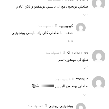
طلعلي يونجون مع ان بايسي بويمقيو و لكن عادي.
رد
كيبوببييهه
3 سنوات منذ
حضك انا طلعلي كاي وانا بايسي يونجونيي
رد
Kim chun hee
4 سنوات منذ
طلع لي يونجون-شي
رد
Yoenjun
4 سنوات منذ
طلعلي يونجون البايس ااااااااااااااا🌸🥰
رد
يونجونيي زوجيي
3 سنوات منذ