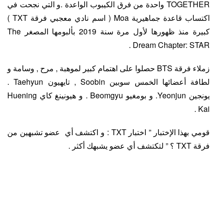
TOGETHER واحدة من فرق الكيبوب الواعدة .و التي نجحت في
اكتساب قاعدة جماهيرية Moa ( اسم نادي معجبي فرقة TXT )
كبيرة منذ ظهورها لأول مرة سنة 2019 بألبومها المصغر The
Dream Chapter: STAR .
زملاء فرقة BTS حصلوا على اهتمام كبير لموهبة , مرح , وسامة و
لطافة أعضائها الخمس سوبين Soobin , تايهيون Taehyun .
يونجين Yeonjun. و بومغيو Beomgyu . و هيونينغ كاي Huening
Kai .
قومي بهذا الإختبار ” اختبار TXT : و اكتشف أي عضو تشبهين من
فرقة TXT ؟ ” لتكتشف أي عضو يشبهك أكثر .