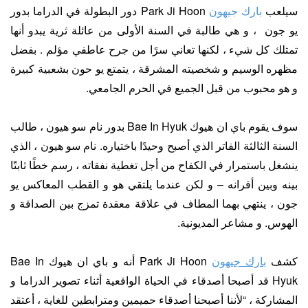
سيلعب
بارك جيهون
Park Ji Hoon دور البطولة في الدراما بدور
يو جون ، و هي طالبة في السنة الأولى من عائلة ثرية يبدو أنها
تمتلك كل شيء ، لكنها تعاني سرًا من جرح عاطفي مؤلم . بفضل
مظهره الوسيم و شخصيته المشرقة ، يتمتع يو حون بشعبية كبيرة
و هو محبوب من قبل الجميع في الحرم الجامعي.
سوف يقوم باي ان هيوك Bae In Hyuk بدور نام سو هيون ، طالب
السنة الثالثة الفاتر الذي أصبح وحيدًا باختياره. نام سو هيون ، الذي
ينشغل باستمرار في الكفاح من أجل تغطية نفقاته ، رسم خطًا ثابتًا
بينه وبين أقرانه – و لكن عندما يلتقي هو و القطب المعاكس يو
جون ، ينتهي بهما المطاف في علاقة معقدة تمزج بين الصداقة و
الهوس. و مشاعر المديونية.
كشف
بارك جيهون
Park Ji Hoon أنه و باي ان هيوك Bae In
Hyuk قد أصبحا أصدقاء في الحياة الواقعية أثناء تصوير الدراما و
المشاركة ، “لأننا أصبحنا أصدقاء حميمين ومترابطين للغاية ، أعتقد