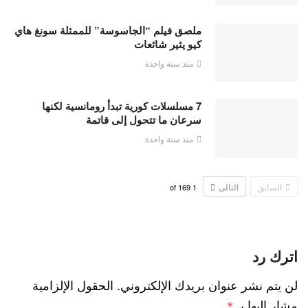
ملصق فيلم “الجاسوسة” للممثلة سونغ هاي
كيو يثير شائعات
منذ سنة واحدة
7 مسلسلات كورية تبدأ رومانسية لكنها
سرعان ما تتحول إلى قاتمة
منذ سنة واحدة
السابق
التالي
169
of
1
اترك رد
لن يتم نشر عنوان بريدك الإلكتروني.
الحقول الإلزامية
مشار إليها بـ
*