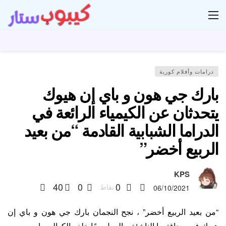
ار
درامات وأفلام كورية
بارك جي هون و باي إن هيوك
يتحدثان عن الكيمياء الرائعة في
الدراما الشبابية القادمة “من بعيد
الربيع أخضر”
KPS
40
0
0
نقاط
06/10/2021
“من بعيد الربيع أخضر” ، نجح النجمان بارك جي هون و باي إن
هيوك في صداقتهما الناشئة و العمل معًا خلف الكواليس!