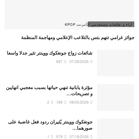
آراء و نقاشات مستخدمي الأنترنت KPOP
جوائز غرامي تتهم بتس بالتلاعب الإعلامي ومهاجمة المنظمة
شائعات زواج جونغكوك ووينتر تثير جدلا واسعا
687
07/28/2026
مؤثرة يابانية تنهي حياتها بسبب معجبي انهايبن
و تصريحات…
2
189
08/05/2026
جونغكوك ووينتر يُثيران ردود فعل غاضبة على
صورهما…
1
978
07/18/2026