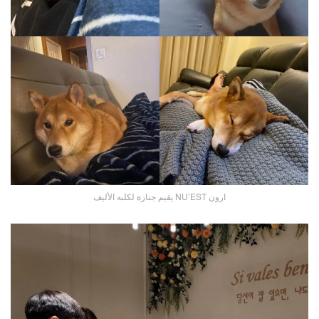
ارون NU’EST يقيم جنازة لكلبه الأليف