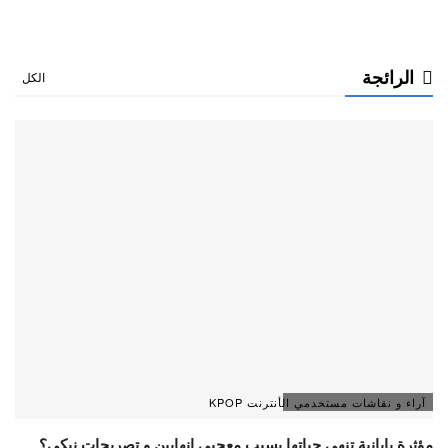
الرائجة
الكل
آراء و نقاشات مستخدمي الأنترنت KPOP
مؤثرة يابانية تنهي حياتها بسبب معجبي انهايبن و تصريحات نيكي؟