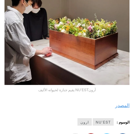
آرونNU’EST يقيم جنازة لحيوانه الأليف
المصدر
الوسوم :
NU’EST
ارون