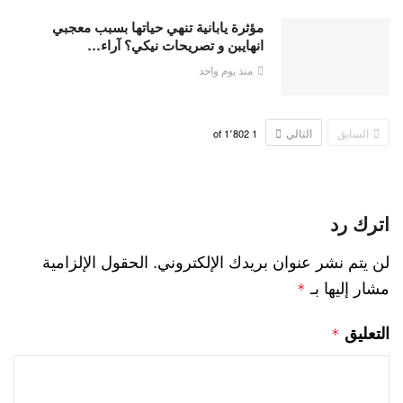
مؤثرة يابانية تنهي حياتها بسبب معجبي
انهايبن و تصريحات نيكي؟ آراء…
منذ يوم واحد
السابق
التالي
1٬802
of
1
اترك رد
لن يتم نشر عنوان بريدك الإلكتروني.
الحقول الإلزامية
مشار إليها بـ
*
التعليق
*