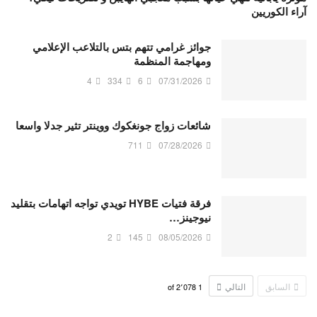
آراء الكوريين
جوائز غرامي تتهم بتس بالتلاعب الإعلامي
ومهاجمة المنظمة
4
334
6
07/31/2026
شائعات زواج جونغكوك ووينتر تثير جدلا واسعا
711
07/28/2026
فرقة فتيات HYBE تويدي تواجه اتهامات بتقليد
نيوجينز…
2
145
08/05/2026
السابق
التالي
2٬078
of
1