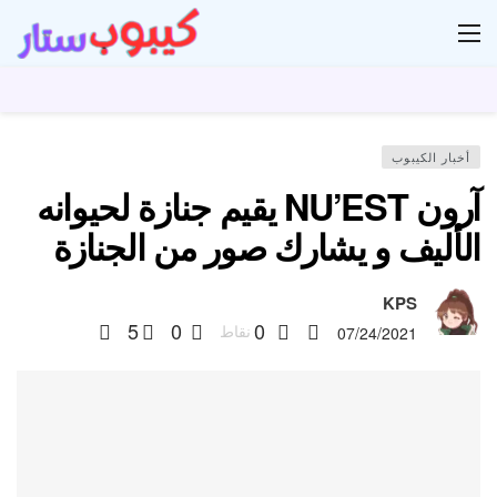
ار
أخبار الكيبوب
آرون NU’EST يقيم جنازة لحيوانه
الأليف و يشارك صور من الجنازة
KPS
5
0
0
نقاط
07/24/2021