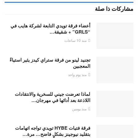
مشاركات ذا صلة
أعضاء فرقة تويدي التابعة لشركة هايب في
“GRLS” + شقيقة…
منذ 10 ساعات
تجنيد لينو من فرقة ستراي كيدز يثير استياءً
المعجبين
منذ يوم واحد
لماذا تعرضت جيني للسخرية والانتقادات
اللاذعة بعد أدائها في مهرجان…
منذ يومين
فرقة فتيات HYBE تويدي تواجه اتهامات
بتقليد نيوجينز بشكلٍ فاضح… مرة…