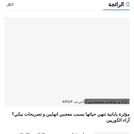
الرائجة
الكل
آراء و نقاشات مستخدمي الأنترنت KPOP
مؤثرة يابانية تنهي حياتها بسبب معجبي انهايبن و تصريحات نيكي؟
آراء الكوريين