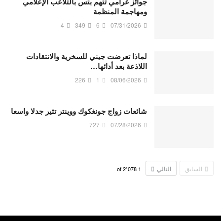
جوائز غرامي تتهم بتس بالتلاعب الإعلامي
ومهاجمة المنظمة
4
349
6
07/31/2026
لماذا تعرضت جيني للسخرية والانتقادات
اللاذعة بعد أدائها…
226
1
08/06/2026
شائعات زواج جونغكوك ووينتر تثير جدلا واسعا
727
07/28/2026
السابق
التالي
2٬078
of
1