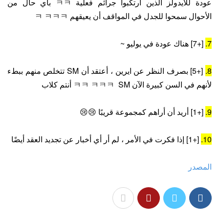
عودة للآيدولز الذين ارتكبوا جرائم فعلية ㅋㅋ بأي حال من
الأحوال سمحوا للجدل في المواقف أن يعيقهم ㅋ ㅋㅋㅋ
7.
[+7] هناك عودة في يوليو ~
8.
[+5] بصرف النظر عن ايرين ، أعتقد أن SM تتخلص منهم ببطء
لأنهم في السن كبيرة الآن ㅋㅋ ㅋㅋㅋ SM أنتم كلاب
9.
[+1] أريد أن أراهم كمجموعة قريبًا 😢😢
10.
[+1] إذا فكرت في الأمر ، لم أر أي أخبار عن تجديد العقد أيضًا
المصدر