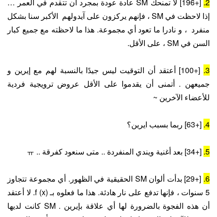
2.
[+196] لا تمنحك SM عادة عودة بمجرد أن تتقدم في العمر …
إذا لاحظت في SM ، فإنهم يركزون على آيدولهم الأكبر سنا بشكل
منفرد ، و نادرا ما تعود أي مجموعة. هذا ما لاحظته مع جميع كبار
السن في SM ، على الأقل.
3.
[+100] أعتقد أن التوقيت ليس جيدًا بالنسبة لهم مع إيرين و
جميعهن . أتمنى أن يقدموا على الأقل عروض ترويجية فردية
للأعضاء الآخرين ~
4.
[+63] ربما بسبب ايرين؟
5.
[+34] بعد أغنية ويندي المنفردة .. متى سنعود كفرقة .. ㅠ
6.
[+29] بدأت ألوان SM الحقيقية في الظهور. أي مجموعة تتجاوز
5 سنوات ، فإنها تدفع على نار هادئة. هذا ما فعلوه بـ f (x). لا أعتقد
أن هذه الفجوة بالضرورة لها أي علاقة بإيرين . SM كانت لديها