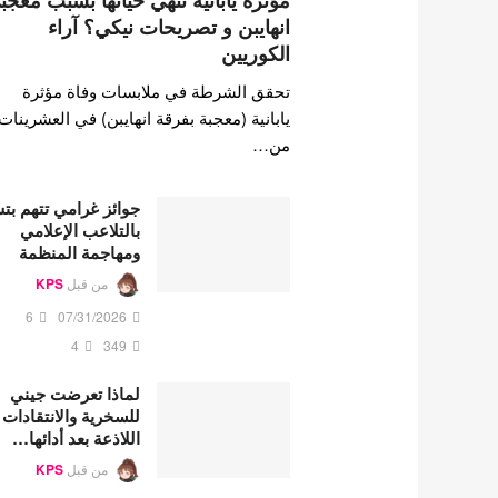
مؤثرة يابانية تنهي حياتها بسبب معجب
انهايبن و تصريحات نيكي؟ آراء
الكوريين
تحقق الشرطة في ملابسات وفاة مؤثرة
يابانية (معجبة بفرقة انهايبن) في العشرينات
من…
جوائز غرامي تتهم ب
بالتلاعب الإعلامي
ومهاجمة المنظمة
من قبل
KPS
6
07/31/2026
4
349
لماذا تعرضت جيني
للسخرية والانتقادات
اللاذعة بعد أدائها…
من قبل
KPS