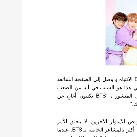
في الرابع من حزيران (يونيو) ، جذب منشور حول BTS الانتباه و وصل إلى الصفحة الشائعة
 في هذا هو السبب في أنه من الصعب
جدًا على الآيدولز الآخرين تغطية أغاني BTS” ، قال المنشور ، “BTS يكتبون أغانٍ عن
ض الآيدولز الآخرين. لا يتعلق الأمر
بالاختلافات في المواهب أو القدرات و لكن الأمر يتعلق أكثر بالمشاعر الخاصة بـ BTS. عندما