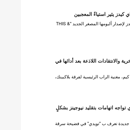
 كيدز يثير استياءً المعجبين
بينما تستعد فرقة ستراي كيدز لإصدار ألبومها المصغر الجديد "THIS &
ة والانتقادات اللاذعة بعد أدائها في
 مغنية الراب الرئيسية لفرقة بلاكبينك،
ات HYBE تويدي تواجه اتهامات بتقليد نيوجينز بشكلٍ
ورطت فرقة فتيات HYBE جديدة تعرف ب "تويدي" في فضيحة سرقة