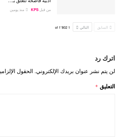
أدبية فاضحة تتعلق بـ…
من قبل
KPS
منذ يومين
السابق
التالي
1٬802
of
1
اترك رد
لن يتم نشر عنوان بريدك الإلكتروني.
الحقول الإلزامي
التعليق
*