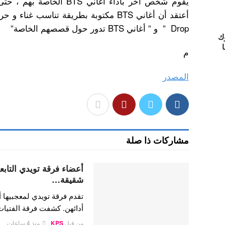
يقوم شخص آخر بأداء أغاني TS
Drop ” و ” أغاني BTS تدور حول قصصهم الخاصة”
ك
ا
م
المصدر
مشاركات ذا صلة
شقيقة…
تقدم فرقة تويدي لمعجبيها أ
أدائهن. كشفت فرقة الفتيا
من قبل
KPS
منذ 4 ساعات