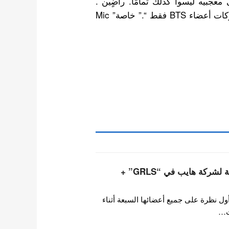
B الخاصة بهم ، حتى معجبيه ليسوا كذلك تمامًا. راضٍين .
أعتقد أن أغاني BTS مكتوبة بطريقة تناسب غناء و حركات أعضاء BTS فقط “.” خاصة” Mic
أعضاء فرقة تويدي التابعة لشركة هايب في “GRLS” +
ول نظرة على جميع أعضائها السبعة أثناء
ت…