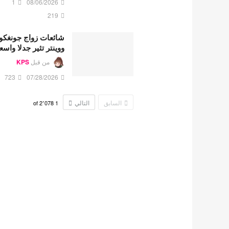
1
08/06/2026
219
شائعات زواج جونغكو
ووينتر تثير جدلا واسع
من قبل
KPS
723
07/28/2026
السابق
التالي
2٬078
of
1