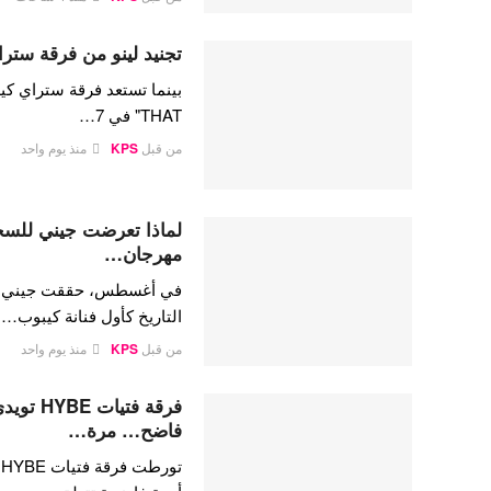
تجنيد لينو من فرقة ستراي
THAT" في 7…
من قبل
KPS
منذ يوم واحد
لماذا تعرضت جيني للسخري
مهرجان…
في أغسطس، حققت جيني كيم،
التاريخ كأول فنانة كيبوب…
من قبل
KPS
منذ يوم واحد
فرقة فتي
فاضح… مرة…
ت