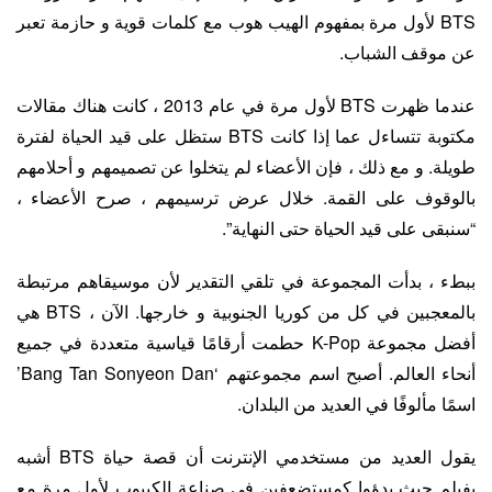
BTS لأول مرة بمفهوم الهيب هوب مع كلمات قوية و حازمة تعبر
عن موقف الشباب.
عندما ظهرت BTS لأول مرة في عام 2013 ، كانت هناك مقالات
مكتوبة تتساءل عما إذا كانت BTS ستظل على قيد الحياة لفترة
طويلة. و مع ذلك ، فإن الأعضاء لم يتخلوا عن تصميمهم و أحلامهم
بالوقوف على القمة. خلال عرض ترسيمهم ، صرح الأعضاء ،
“سنبقى على قيد الحياة حتى النهاية”.
ببطء ، بدأت المجموعة في تلقي التقدير لأن موسيقاهم مرتبطة
بالمعجبين في كل من كوريا الجنوبية و خارجها. الآن ، BTS هي
أفضل مجموعة K-Pop حطمت أرقامًا قياسية متعددة في جميع
أنحاء العالم. أصبح اسم مجموعتهم ‘Bang Tan Sonyeon Dan’
اسمًا مألوفًا في العديد من البلدان.
يقول العديد من مستخدمي الإنترنت أن قصة حياة BTS أشبه
بفيلم حيث بدؤوا كمستضعفين في صناعة الكيبوب لأول مرة مع