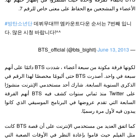
الأعضاء و المشجعين مع الحفاظ على معنى خاص للرقم 7.
#방탄소년단
데뷔무대!!!! 엠카운트다운 순서는 7번째 입니
다. 많은 시청 바랍니다!^^
June 13, 2013
— BTS_official (@bts_bighit)
لكونها فرقة مكونة من سبعة أعضاء ، شددت BTS دائمًا على أنهم
سبعة في واحد. أصدرت BTS حتى ألبومًا مخصصًا لهذا الرقم في
الذكرى السنوية السابعة. شارك أحد مستخدمي الإنترنت منشورًا
على Twitter منذ ثماني سنوات كشف فيه BTS أنهم الفرقة
السابعة التي تقدم عروضها في البرنامج الموسيقي الذي كانوا
يبدون فيه لأول مرة رسميًا.
كما اتفق العديد من مستخدمي الإنترنت على أن قصة BTS كانت
مثل الفيلم حيث قاموا بإعادة النظر في الأوقات الصعبة التي