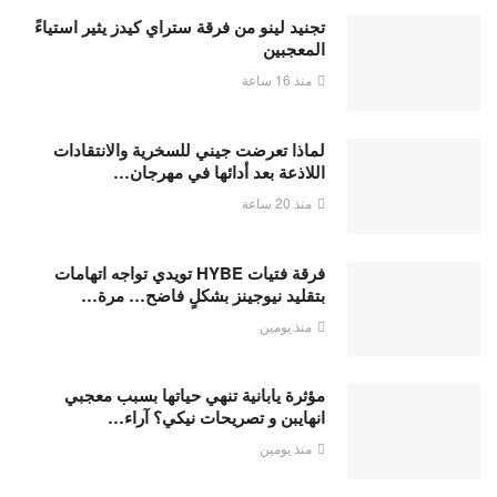
تجنيد لينو من فرقة ستراي كيدز يثير استياءً
المعجبين
منذ 16 ساعة
لماذا تعرضت جيني للسخرية والانتقادات
اللاذعة بعد أدائها في مهرجان…
منذ 20 ساعة
فرقة فتيات HYBE تويدي تواجه اتهامات
بتقليد نيوجينز بشكلٍ فاضح… مرة…
منذ يومين
مؤثرة يابانية تنهي حياتها بسبب معجبي
انهايبن و تصريحات نيكي؟ آراء…
منذ يومين