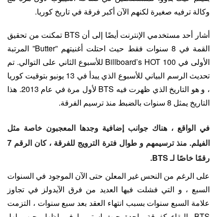
وكالة ترفيه صغيرة لكنهم الآن أكبر فرقة في تاريخ كوريا.
أشار أحد مستخدمي الإنترنت أيضًا إلى أن BTS تمكنت من تحقيق
القمة في 8 سنوات فقط حيث احتلت أغنيتهم ​​”Butter” المرتبة
الأولى في Billboard’s HOT 100 للأسبوع الثاني على التوالي. تم
تحديث الرسم البياني للأسبوع الذي يبدأ في 13 يونيو بتوقيت كوريا
، و هو التاريخ الذي ظهرت فيه BTS لأول مرة في عام 2013. هذا
التاريخ يمثل 8 سنوات بالضبط منذ ترسيم الفرقة.
في الواقع ، هناك جوانب إضافية وجدها المعجبون خاصة مثل
الفيلم. منذ ترسيمهم و طوال فترة الترويج للفرقة ، كان الرقم 7
رقمًا خاصًا لـ BTS.
على الرغم من النحس غير المعلن حتى الآن الموجود في السنوات
السبع ، و التي فشلت فيها العديد من فرق الآيدولز في تجاوز
علامة السبع سنوات بسبب انتهاء العقد بعد سبع سنوات ، التزمت
BTS بالبقاء كفرقة واحدة حيث استمروا في إظهار حبهم لها.