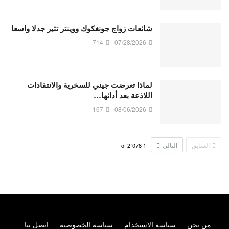
شائعات زواج جونغكوك ووينتر تثير جدلا واسعا
714
07/28/2026
لماذا تعرضت جيني للسخرية والانتقادات
اللاذعة بعد أدائها…
167
08/06/2026
السابق
التالي
2٬078
of
1
من نحن
سياسة الاستخدام
سياسة الخصوصية
اتصل بنا