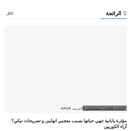
الرائجة
الكل
آراء و نقاشات مستخدمي الأنترنت KPOP
مؤثرة يابانية تنهي حياتها بسبب معجبي انهايبن و تصريحات نيكي؟
آراء الكوريين