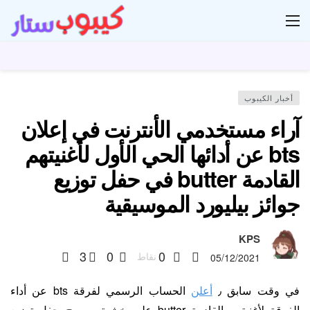
ار
أخبار الكيبوب
آراء مستخدمي الأنترنت في إعلان
bts عن أدائها الحي الأول لأغنيتهم
القادمة butter في حفل توزيع
جوائز بيليورد الموسيقية
KPS
3
0
0
نقاط
05/12/2021
في وقت سابق ٫
أعلن
الحساب الرسمي لفرقة bts عن أداء
الفرقة لأغنيتهم القادمة butter على خشبة مسرح حفل توزيع