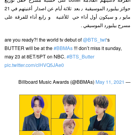
جوائز بيلبورد الموسيقية ٫ بعد ثلاثة أيام عن اصدار أغنيتهم في 21
مايو ٫ و سيكون أول أداء حي للأغنية و رابع أداء للفرقة على
مسرح بيلبورد الموسيقي .
are you ready?! the world tv debut of
@BTS_twt
‘s
BUTTER will be at the
#BBMAs
!!! don’t miss it sunday,
may 23 at 8ET/5PT on NBC.
#BTS_Butter
pic.twitter.com/clHVQ5JAe0
May 11, 2021
— Billboard Music Awards (@BBMAs)