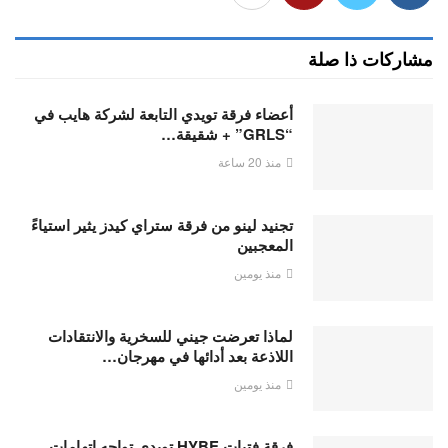
مشاركات ذا صلة
أعضاء فرقة تويدي التابعة لشركة هايب في
“GRLS” + شقيقة…
منذ 20 ساعة
تجنيد لينو من فرقة ستراي كيدز يثير استياءً
المعجبين
منذ يومين
لماذا تعرضت جيني للسخرية والانتقادات
اللاذعة بعد أدائها في مهرجان…
منذ يومين
فرقة فتيات HYBE تويدي تواجه اتهامات