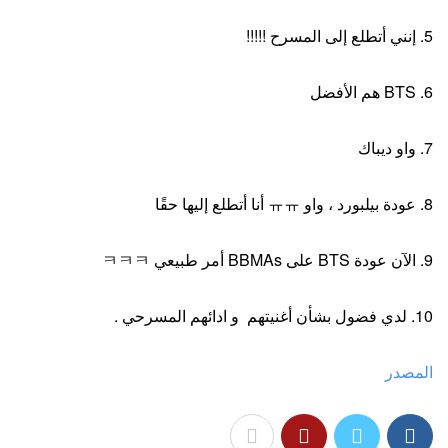
5. إنني أتطلع إلى المسرح !!!!!
6. BTS هم الأفضل
7. واو ديباك
8. عودة بيلبورد ، واو ㅠㅠ أنا أتطلع إليها حقًا
9. الآن عودة BTS على BBMAs أمر طبيعي ㅋㅋㅋ
10. لدي فضول بشأن أغنيتهم ​​ و ادائهم المسرحي .
المصدر