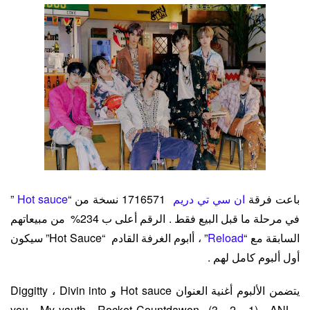
باعت فرقة
ان سي تي دريم
1716571 نسخة من “
sauce
Hot
”
في مرحلة ما قبل البيع فقط . الرقم أعلى ب 234% من مبيعاتهم
السابقة مع “
Reload
” ، أابوم الغرفة القادم “Hot Sauce” سيكون
أول ألبوم كامل لهم .
يتضمن الألبوم أغنية العنوان Hot sauce و Diggitty ، Divin into
you , My youth , Rocket Countdawon (3 ، 2 ، 1) , ANL ،