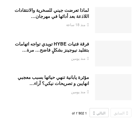
لماذا تعرضت جيني للسخرية والانتقادات
اللاذعة بعد أدائها في مهرجان…
منذ 18 ساعة
فرقة فتيات HYBE تويدي تواجه اتهامات
بتقليد نيوجينز بشكلٍ فاضح… مرة…
منذ يومين
مؤثرة يابانية تنهي حياتها بسبب معجبي
انهايبن و تصريحات نيكي؟ آراء…
منذ يومين
السابق
التالي
1٬802
of
1