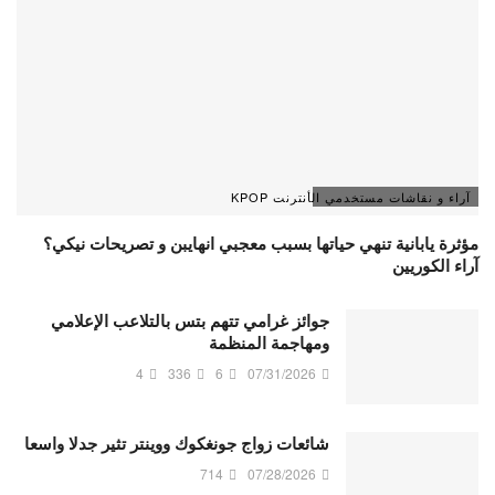
آراء و نقاشات مستخدمي الأنترنت KPOP
مؤثرة يابانية تنهي حياتها بسبب معجبي انهايبن و تصريحات نيكي؟
آراء الكوريين
جوائز غرامي تتهم بتس بالتلاعب الإعلامي
ومهاجمة المنظمة
4
336
6
07/31/2026
شائعات زواج جونغكوك ووينتر تثير جدلا واسعا
714
07/28/2026