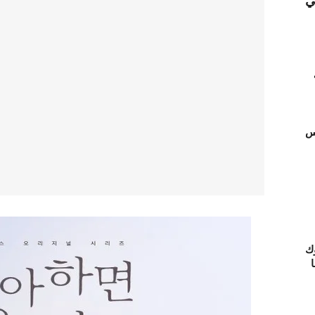
ي
تس
ك
ا