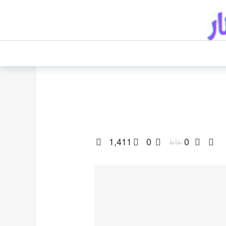
1,411
0
0
نقاط