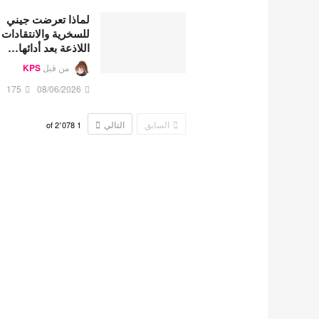
لماذا تعرضت جيني
للسخرية والانتقادات
اللاذعة بعد أدائها…
من قبل
KPS
175
08/06/2026
السابق
التالي
2٬078
of
1