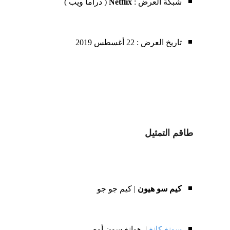
شبكة العرض :
Netflix
( دراما ويب )
تاريخ العرض : 22 أغسطس 2019
طاقم التمثيل
كيم سو هيون
| كيم جو جو
سونغ كانغ
| هوانغ سون أوه