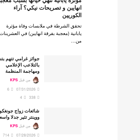
مؤثرة يابانية تنهي حياتها بسبب معجب
انهايبن و تصريحات نيكي؟ آراء
الكوريين
تحقق الشرطة في ملابسات وفاة مؤثرة
يابانية (معجبة بفرقة انهايبن) في العشرينات
من…
جوائز غرامي تتهم ب
بالتلاعب الإعلامي
ومهاجمة المنظمة
من قبل
KPS
6
07/31/2026
4
338
شائعات زواج جونغكو
ووينتر تثير جدلا واسع
من قبل
KPS
714
07/28/2026