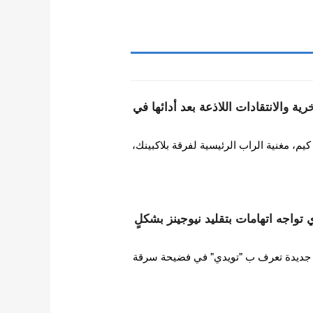
ة والانتقادات اللاذعة بعد أدائها في
 مغنية الراب الرئيسية لفرقة بلاكبينك،
ات HYBE تويدي تواجه اتهامات بتقليد نيوجينز بشكلٍ
ورطت فرقة فتيات HYBE جديدة تعرف ب "تويدي" في فضيحة سرقة