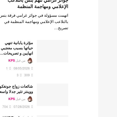
جوائز غرامي تتهم بتس بالتلاعب
الإعلامي ومهاجمة المنظمة
اتهمت مسؤولة في جوائز غرامي فرقة بتس
بالتلاعب الإعلامي ومهاجمة المنظمة في
تصريح…
مؤثرة يابانية تنهي
حياتها بسبب معجبي
انهايبن و تصريحات…
من قبل
KPS
1
08/05/2026
3
309
شائعات زواج جونغكو
ووينتر تثير جدلا واسع
من قبل
KPS
704
07/28/2026