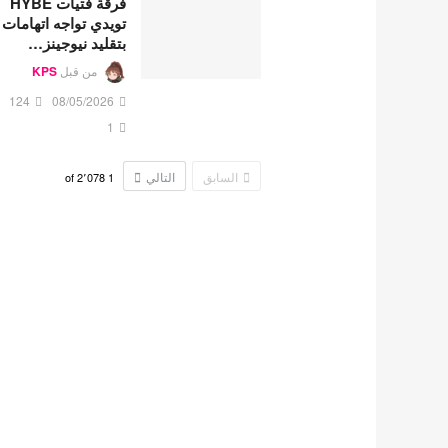
فرقة فتيات HYBE
تويدي تواجه اتهامات
بتقليد نيوجينز…
من قبل
KPS
124
08/05/2026
1
السابق
التالي
2٬078
of
1