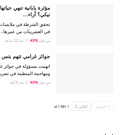
مؤثرة يابانية تنهي حيات
نيكي؟ آراء…
تحقق الشرطة في ملابسات وفا
في العشرينات من عمرها،
من قبل
KPS
منذ 22 ساعة
جوائز غرامي تتهم بتس ب
اتهمت مسؤولة في جوائز غر
ومهاجمة المنظمة في تصريح
من قبل
KPS
منذ 6 أيام
السابق
التالي
1٬951
of
1