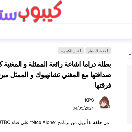
أحدث الأخبار
أخبار الكيبوب
ل
بطلة دراما اشاعة رائعة الممثلة و المغني
صداقتها مع المغني تشانهيوك و الممثل م
فرقتها
KPS
04/05/2021
في حلقة 5 أبريل من برنامج “Nice Alone” على قناة JTBC ، ظهرت كيم سي جونغ كضيف.