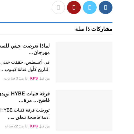
مشاركات ذا صلة
لماذا تعرضت جيني للسخري
مهرجان…
في أغسطس، حققت جيني كيم،
التاريخ كأول فنانة كيبوب…
من قبل
KPS
منذ 3 ساعات
فرقة فتي
فاضح… مرة…
ت
أدبية فاضحة تتعلق بـ…
من قبل
KPS
منذ 22 ساعة