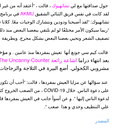
حول صداقتها مع لي
تشانهيوك
، قالت ، “أعتقد أنه من غير 
لقد كانت في نفس فريق الثنائي الشقيق
AKMU
في برنامج 
تشانهيوك: “لقد أصبحنا ودودين ونتشارك الوجبات معًا. كلان
“ربما سيكون الأمر مختلفًا لو لم نلتقي ببعضنا البعض منذ ذلك
تصفيف الشعر ونحيي بعضنا البعض بشكل محرج. وبطريقة م
مؤخر
قالت كيم سي جونغ أنها تعيش بمفردها منذ عامين . و
بعد انتهاء دراما
اشاعة رائعة
The Uncanny Counter
مشروبي الكحولي. أضع البيرة في الثلاجة والزجاجات ا
عند سؤالها عن مزايا العيش بمفردها ، قالت: “أحب أن تكون 
على دعوة الناس. خلال COVID-19 ، م
لدعوة الناس إليها “. و عن أسوأ جانب في العيش بمفردها قال
علي التنظيف وحدي و هذا صعب “.
المصدر