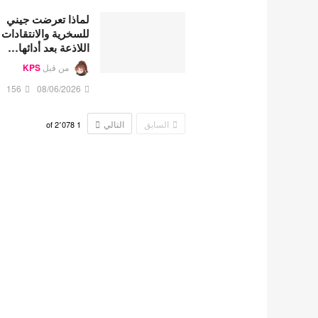
لماذا تعرضت جيني
للسخرية والانتقادات
اللاذعة بعد أدائها…
من قبل
KPS
156
08/06/2026
السابق
التالي
2٬078
of
1