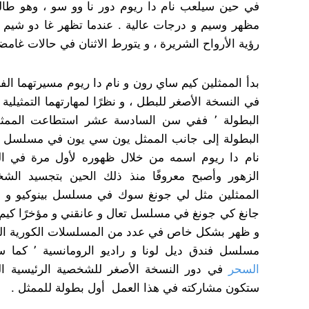
مظهر وسيم و درجات عالية . عندما تظهر غا دو شيم 
رؤية الأرواح الشريرة ، و يتورط الاثنان في حالات غامضة 
بدأ الممثلين كيم ساي رون و نام دا ريوم مسيرتهما الف
في النسخة الأصغر للبطل ، و نظرًا لمهارتهما التمثيلية ا
البطولة ٬ ففي سن السادسة عشر استطاعت ال
البطولة إلى جانب الممثل يون سي يون في مسلسل م
نام دا ريوم اسمه من خلال ظهوره لأول مرة في 
الزهور وأصبح معروفًا منذ ذلك الحين بتجسيد الشخ
جانغ كي جونغ في مسلسل تعال و عانقني و مؤخرًا ك
مسلسل فندق ديل لونا و راديو الرومانسية ٬ كما سيشارك في المسلسل القادم
السحر
ستكون مشاركته في هذا العمل أول بطولة للممثل .