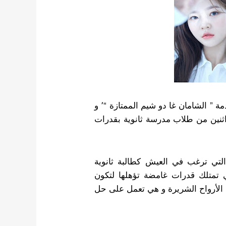
في 6 مايو ، تم تأكيد فريق تمثيل دراما Kakao TV القادمة ” الشامان غا دو شيم الممتازة “٬ و
 اثنين من طلاب مدرسة ثانوية بقدرات
يم ساي رون دور الطالبة غا دو شيم ٫ و التي ترغب في العيش كطالبة ثانوية
 لكنها ولدت بمصير غير مرغوب فيه ٬ فهي تمتلك قدرات غامضة تؤهلها لتكون
 الأرواح الشريرة و هي تعمل على حل