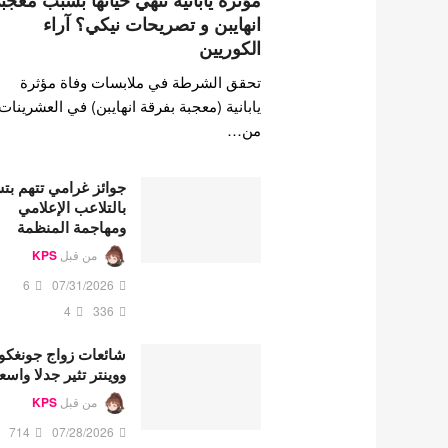
مؤثرة يابانية تنهي حياتها بسبب معجب
انهايبن و تصريحات نيكي؟ آراء
الكوريين
تحقق الشرطة في ملابسات وفاة مؤثرة
يابانية (معجبة بفرقة انهايبن) في العشرينات
من…
جوائز غرامي تتهم ب
بالتلاعب الإعلامي
ومهاجمة المنظمة
من قبل
KPS
6
07/31/2026
4
336
شائعات زواج جونغكو
ووينتر تثير جدلا واسع
من قبل
KPS
714
07/28/2026