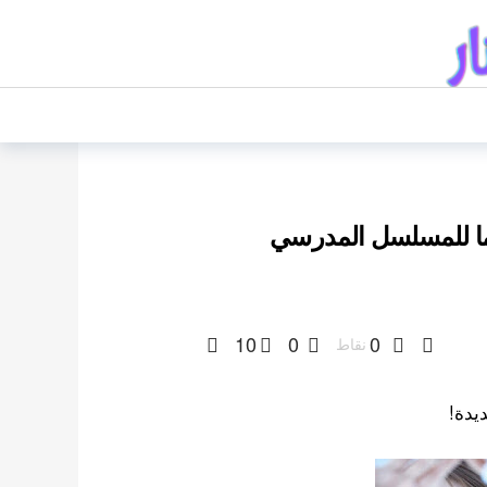
هما للمسلسل المدرسي
10
0
0
نقاط
يدة!