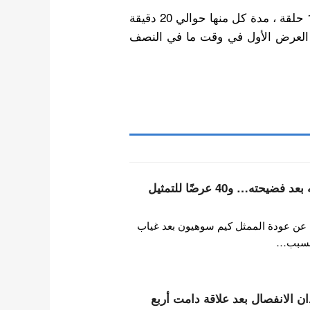
سيكون مسلسل “الشامان جا دو شيم الممتازة ” من 12 حلقة ، مدة كل منها حوالي 20 دقيقة
تم العرض الأول في وقت ما في النصف
كيم سوهيون يعلن عودته بعد فضيحته… و40 عرضًا للتمثيل
 عن عودة الممثل كيم سوهيون بعد غياب
 بسبب…
ن الانفصال بعد علاقة دامت أربع