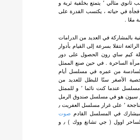
في حين سيلعب نام دا ريوم دور نا وو سو ، وهو طالب ثانوي مثالي ٬ يتمتع بخلفية ثرية و
فجأة في حياته ، يكتسب القدرة على
معًا .
نية بالمشاركة في العديد من الدرامات
لرائعة انتقلا بسرعة إلى القيام بأدوار
ممثلة كيم ساي رون الحصول على دور
رآة الساحرة . في حين صنع الممثل
السادسة من عمره في مسلسل أيام
صية الأصغر سنًا للبطل للعديد من
الممثلين مثل لي جونغ سوك في مسلسل بينوكيو و مسلسل عندما كنت نائما ٬ و للممثل
يم سيون هو في مسلسل صندوق الرمل
و ظهر بشكل خاص في عدد من المسلسلات الكورية الناجحة ٬ على غرار مسلسل العفريت ٫
صوت
في دور النسخة الأصغر للشخصية الرئيسية الساحر اوول ( جي تشانغ ووك ) ٫ و