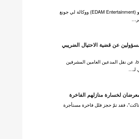
في 10 يوليو، أكدت وكالة آيو (EDAM Entertainment) ووكالة لي جونغ
مسؤولين عن قضية الاحتيال الضريبي
أفادت تقرير من bizhankook، عن نقل المدعين العامين المشرفين
 لـ…
عرضان لخسارة منازلهم الفاخرة
اكت"، فقد تمّ حجز فلل فاخرة مستأجرة