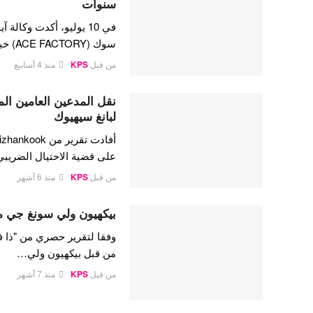
سنوات
سوك (ACE FACTORY) خبر…
من قبل
KPS
منذ 4 أسابيع
نقل المدعين العامين ال
لبانغ سيهيوك
على قضية الاحتيال الضريبي
من قبل
KPS
منذ 6 أشهر
بيكهيون ولي سونغ جي م
وفقا لتقرير حصري من "ذا ف
من قبل بيكهيون ولي…
من قبل
KPS
منذ 7 أشهر