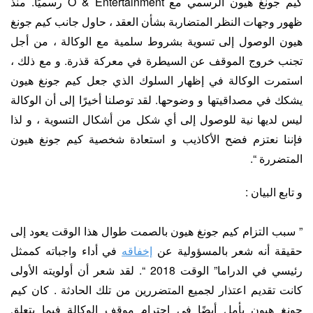
كيم جونغ هيون الرسمي مع O & Entertainment رسميًا. منذ
ظهور وجهات النظر المتضاربة بشأن العقد ، حاول جانب كيم جونغ
هيون الوصول إلى تسوية بشروط سلمية مع الوكالة ، من أجل
تجنب خروج الموقف عن السيطرة في معركة قذرة. و مع ذلك ،
استمرت الوكالة في إظهار السلوك الذي جعل كيم جونغ هيون
يشكك في مصداقيتها و وضوحها. لقد توصلنا أخيرًا إلى أن الوكالة
ليس لديها نية للوصول إلى أي شكل من أشكال التسوية ، و لذا
فإننا نعتزم فضح الأكاذيب و استعادة شخصية كيم جونغ هيون
المتضررة “.
و تابع البيان :
” سبب التزام كيم جونغ هيون بالصمت طوال هذا الوقت يعود إلى
حقيقة أنه شعر بالمسؤولية عن
إخفاقه
في أداء واجباته كممثل
رئيسي في الدراما” الوقت 2018 “. لقد شعر أن أولويته الأولى
كانت تقديم اعتذار لجميع المتضررين من تلك الحادثة . كان كيم
جونغ هيون يأمل أيضًا في احترام موقف الوكالة فيما يتعلق