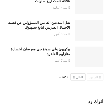
علاقة دامت أربع سنوات
منذ 4 أسابيع
نقل المدعين العامين المسؤولين عن قضية
الاحتيال الضريبي لبانغ سيهيوك
منذ 6 أشهر
بيكهيون ولي سونغ جي معرضان لخسارة
منازلهم الفاخرة
منذ 7 أشهر
السابق
التالي
165
of
1
اترك رد