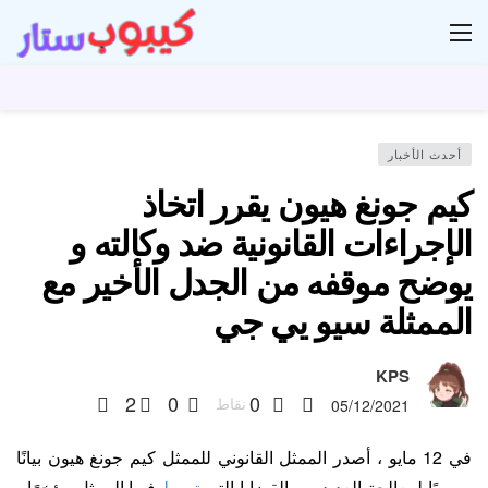
ار
أحدث الأخبار
كيم جونغ هيون يقرر اتخاذ
الإجراءات القانونية ضد وكالته و
يوضح موقفه من الجدل الأخير مع
الممثلة سيو يي جي
KPS
2
0
0
نقاط
05/12/2021
في 12 مايو ، أصدر الممثل القانوني للممثل كيم جونغ هيون بيانًا
رسميًا لمعالجة العديد من القضايا التي
تورط
فيها الممثل مؤخرًا ،