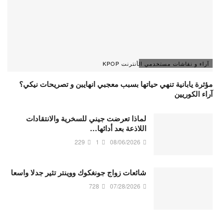
آراء و نقاشات مستخدمي الأنترنت KPOP
مؤثرة يابانية تنهي حياتها بسبب معجبي انهايبن و تصريحات نيكي؟
آراء الكوريين
لماذا تعرضت جيني للسخرية والانتقادات
اللاذعة بعد أدائها…
229
1
08/06/2026
شائعات زواج جونغكوك ووينتر تثير جدلا واسعا
728
07/28/2026