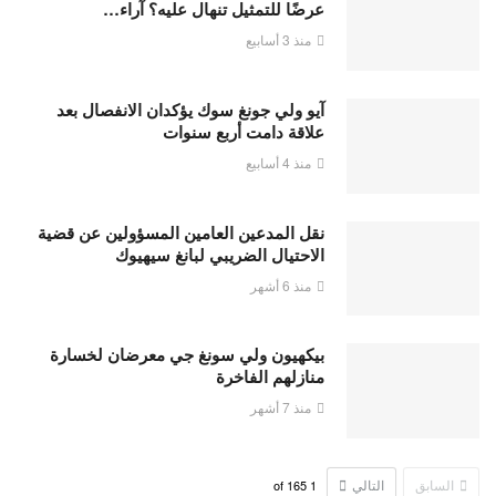
عرضًا للتمثيل تنهال عليه؟ آراء…
منذ 3 أسابيع
آيو ولي جونغ سوك يؤكدان الانفصال بعد
علاقة دامت أربع سنوات
منذ 4 أسابيع
نقل المدعين العامين المسؤولين عن قضية
الاحتيال الضريبي لبانغ سيهيوك
منذ 6 أشهر
بيكهيون ولي سونغ جي معرضان لخسارة
منازلهم الفاخرة
منذ 7 أشهر
السابق
التالي
165
of
1