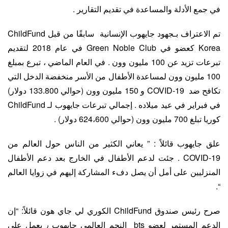
في جمع الأدلة والمساعدة في تقديم التقارير .
تم الاعتراف بـجهود جايهوب الإنسانية سابقًا من قبل ChildFund
Korea كعضو في Green Noble Club في عام 2018 لتقديم
تبرعات تزيد عن 100 مليون وون . في العام الماضي ، تبرع بمبلغ
100 مليون وون لمساعدة الأطفال من الأسر منخفضة الدخل التي
تكافح ضد COVID-19 و 150 مليون وون (حوالي 133.800 دولار)
في فبراير في عيد ميلاده . إجمالي تبرعات جايهوب لـ ChildFund
كوريا تبلغ 700 مليون وون (حوالي 624،600 دولار) .
علق جايهوب قائلاً : ” يعاني الكثير من الناس حول العالم من
COVID-19 . جئت لدعم الأطفال في الخارج بعد دعم الأطفال
المنزليين على أمل أن يصل دفء المشاركة إليهم في زوايا العالم
“.
صرح رئيس صندوق ChildFund الكوري لي جاي هون قائلاً: “إن
الدعم المستمر لعضو bts النجم العالمي جايهوب ٫ يعمل على