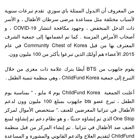
من المعروف أن الايدول الممثلة باي سوزي تقدم تبرعات سنوية
لأسباب مختلفة مثل مساعدة مرضى سرطان الأطفال ، و الأسر
ذات الدخل المنخفض ، وجهود مكافحة انتشار COVID-19 ، و
أصحاب الأمراض المزمنة . كما تم انضمامها إلى جمعية الشرف
المعترف بها من قبل Community Chest of Korea في عام
2015. الأعضاء هم أولئك الذين تبرعوا بأكثر من 100 مليون وون.
يقوم جايهوب من BTS أيضًا بترك علامة ذات مغزى من خلال
التبرع إلى جمعية ChildFund Korea ، وهي منظمة تنمية الطفل .
أعلنت الجمعية ChildFund Korea يوم 4 مايو ، ” بمناسبة يوم
الطفل ، تبرع عضو bts جايهوب بمبلغ 100 مليون وون لدعم
الأطفال في تنزانيا المعرضين للعنف .” ستخصص الأموال لمركز
One Stop الذي تم إنشاؤه حديثًا ، و هو نظام دعم تم إنشاؤه لمنع
العنف ضد الأطفال في تنزانيا . تم إنشاء المركز من قبل منظمة
ChildFund لتقديم العلاج والدعم القانوني والمشورة و المساعدة