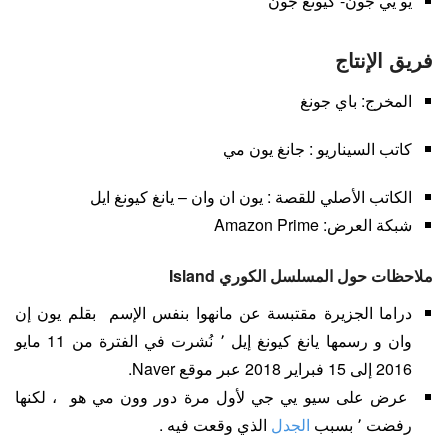
يو يي جون- كيونغ جون
فريق الإنتاج
المخرج: باي جونغ
كاتب السيناريو : جانغ يون مي
الكاتب الأصلي للقصة : يون ان وان – يانغ كيونغ ايل
شبكة العرض: Amazon Prime
ملاحظات حول المسلسل الكوري Island
دراما الجزيرة مقتبسة عن مانهوا بنفس الإسم بقلم يون إن
وان و رسمها يانغ كيونغ إيل ٬ نُشرت في الفترة من 11 مايو
2016 إلى 15 فبراير 2018 عبر موقع Naver.
عرض على سيو يي جي لأول مرة دور وون مي هو ، لكنها
رفضت ٬ بسبب
الجدل
الذي وقعت فيه .