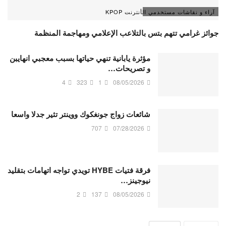
آراء و نقاشات مستخدمي الأنترنت KPOP
جوائز غرامي تتهم بتس بالتلاعب الإعلامي ومهاجمة المنظمة
مؤثرة يابانية تنهي حياتها بسبب معجبي انهايبن
و تصريحات…
4
323
1
08/05/2026
شائعات زواج جونغكوك ووينتر تثير جدلا واسعا
707
07/28/2026
فرقة فتيات HYBE تويدي تواجه اتهامات بتقليد
نيوجينز…
2
137
08/05/2026