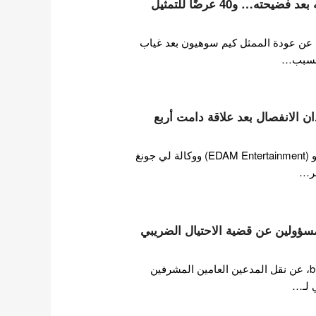
كيم سوهيون يعلن عودته بعد فضيحته… و40 عرضًا للتمثيل
 عن عودة الممثل كيم سوهيون بعد غياب
 بسبب…
ن الانفصال بعد علاقة دامت أربع
في 10 يوليو، أكدت وكالة آيو (EDAM Entertainment) ووكالة لي جونغ
مسؤولين عن قضية الاحتيال الضريبي
أفادت تقرير من bizhankook، عن نقل المدعين العامين المشرفين
 لـ…