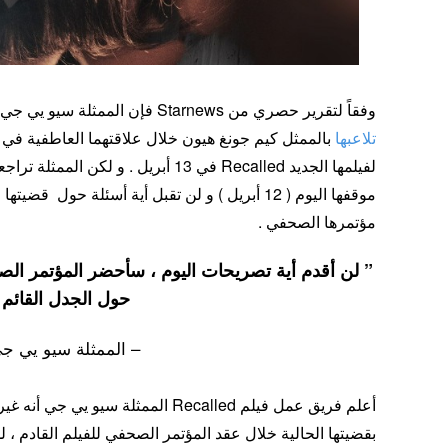
وفقاً لتقرير حصري من Starnews فإن الممثلة سيو يي جي كانت تخطط لتقديم تصريح حول قضية
تلاعبها
لفيلمها الجديد Recalled في 13 أبريل .
موقفها اليوم ( 12 أبريل ) و لن تقبل أية أسئلة حو
مؤتمرها الصحفي .
” لن أقدم أية تصريحات اليوم ، سأحضر المؤتمر الصح
حول الجدل القائم 
– الممثلة سيو يي ج
أعلم فريق عمل فيلم Recalled الممثلة س
بقضيتها الحالية خلال عقد المؤتمر الصحفي للفيلم القادم ، 