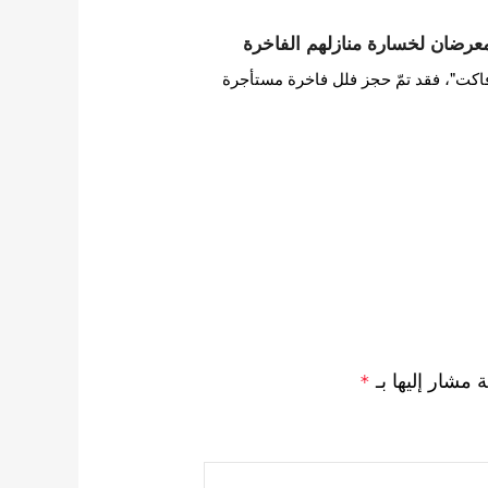
عرضان لخسارة منازلهم الفاخرة
اكت"، فقد تمّ حجز فلل فاخرة مستأجرة
ة مشار إليها بـ
*