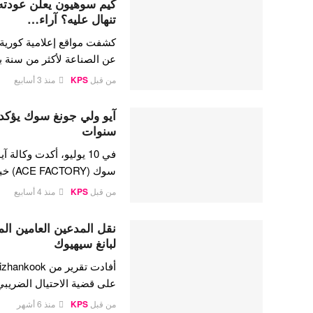
تنهال عليه؟ آراء…
كشفت مواقع إعلامية كورية
عن الصناعة لأكثر من سنة
من قبل
KPS
منذ 3 أسابيع
آيو ولي جونغ سوك يؤكدا
سنوات
سوك (ACE FACTORY) خبر…
من قبل
KPS
منذ 4 أسابيع
نقل المدعين العامين ال
لبانغ سيهيوك
على قضية الاحتيال الضريبي
من قبل
KPS
منذ 6 أشهر