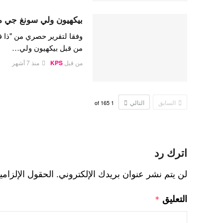
بيكهيون ولي سونغ جي م
وفقا لتقرير حصري من "ذا ف
من قبل بيكهيون ولي…
من قبل
KPS
منذ 7 أشهر
السابق
التالي
165
of
1
اترك رد
لن يتم نشر عنوان بريدك الإلكتروني.
الحقول الإلزامي
التعليق
*