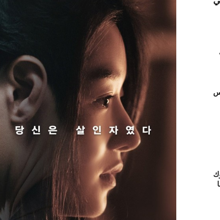
ي
تس
ك
ا