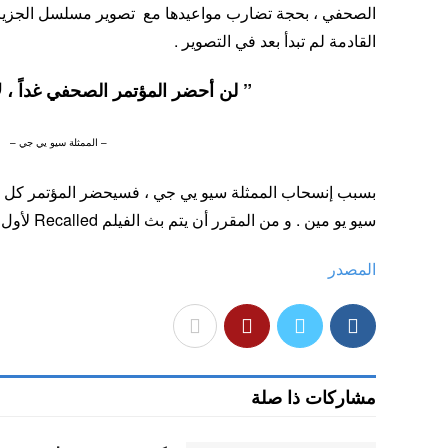
الصحفي ، بحجة تضارب مواعيدها مع تصوير مسلسل الجزيرة 
القادمة لم تبدأ بعد في التصوير .
” لن أحضر المؤتمر الصحفي غداً ، 
– الممثلة سيو يي جي –
بسبب إنسحاب الممثلة سيو يي جي ، فسيحضر المؤتمر كل من
سيو يو مين . و من المقرر أن يتم بث الفيلم Recalled لأول مرة في 21 أبريل .
المصدر
مشاركات ذا صلة