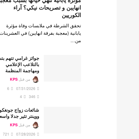
مؤثرة يابانية تنهي حياتها بسبب معجب
انهايبن و تصريحات نيكي؟ آراء
الكوريين
تحقق الشرطة في ملابسات وفاة مؤثرة
يابانية (معجبة بفرقة انهايبن) في العشرينات
من…
جوائز غرامي تتهم ب
بالتلاعب الإعلامي
ومهاجمة المنظمة
من قبل
KPS
6
07/31/2026
4
346
شائعات زواج جونغكو
ووينتر تثير جدلا واسع
من قبل
KPS
721
07/28/2026