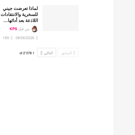
لماذا تعرضت جيني
للسخرية والانتقادات
اللاذعة بعد أدائها…
من قبل
KPS
199
08/06/2026
السابق
التالي
2٬078
of
1