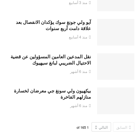
منذ 3 أسابيع
آيو ولي جونغ سوك يؤكدان الانفصال بعد
علاقة دامت أربع سنوات
منذ 4 أسابيع
نقل المدعين العامين المسؤولين عن قضية
الاحتيال الضريبي لبانغ سيهيوك
منذ 6 أشهر
بيكهيون ولي سونغ جي معرضان لخسارة
منازلهم الفاخرة
منذ 6 أشهر
السابق
التالي
165
of
1