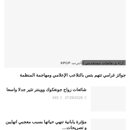
آراء و نقاشات مستخدمي الأنترنت KPOP
جوائز غرامي تتهم بتس بالتلاعب الإعلامي ومهاجمة المنظمة
شائعات زواج جونغكوك ووينتر تثير جدلا واسعا
693
07/28/2026
مؤثرة يابانية تنهي حياتها بسبب معجبي انهايبن
و تصريحات…