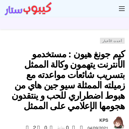
ار
أحدث الأخبار
كيم جونغ هيون : مستخدمو
الأنترنت يتهمون وكالة الممثل
بتسريب شائعات مواعدته مع
زميلته الممثلة سيو جين هاي من
هبوط اضطراري للحب و ينتقدون
هجومها الإعلامي على الممثل
KPS
2
0
0
نقاط
04/09/2021