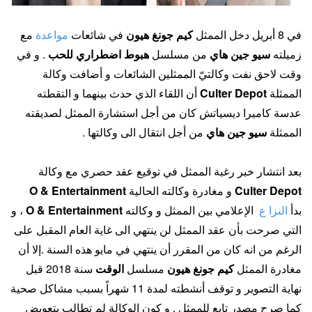
في 8 أبريل دخل الممثل
كيم جونغ هيون
في شائعات
مواعدة
مع
زميلته
سيو جين هاي
من مسلسل
هبوط اضطراري للحب
. و في
وقت لاحق نفت وكالتيّ الممثلين الشائعات و أضافت وكالة
الممثلة
Culter Depot
أن اللقاء الذي حدث بينهما و التقطته
عدسة كاميرا ديسياتش كان من أجل استشارة الممثل لصديقته
الممثلة
سيو جين هاي
من أجل انتقال الى وكالتها .
بعد انتشار خبر رغبة الممثل في توقيع عقد حصري مع وكالة
Culter Depot
و مغادرة وكالته الحالية
O & Entertainment
بدأ
النزا ع
الإعلامي بين الممثل و وكالته
O & Entertainment
، و
التي صرحت بأن عقد الممثل لن ينتهي الى غاية العام المقبل على
الرغم من انه كان من المقرر أن ينتهي في مايو هذه السنة .إلا أن
مغادرة الممثل
كيم جونغ هيون
مسلسل
الوقت
سنة 2018 قبل
نهاية التصوير و توقف أنشطته لمدة 11 شهراً بسبب مشاكل صحية
كما صرح مصدر تابع للممثل . و كون الوكالة لم تطالب بتعويض