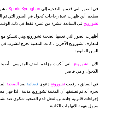
في الصور التي قدمتها الضحية إلى
Kyunghan
Sports
، شو
مطعم. أين ظهرت عدة زجاجات كحول في الصور التي تم التقاطها في عام
تشورونج
في السابعة عشرة من عمره فقط في ذلك الوقت.
أظهرت الصور التي قدمها الضحية تشورونغ وهي تتسكع مع أصدق
لمعارف تشورونج الآخرين ، كانت المغنية تخرج للشرب في 
السن القانونية.
الآن ،
تشورونج
التي أنكرت مزاعم العنف المدرسي ، أصبح
الكحول و هي قاصر.
في السابق ، رفعت
تشورونج
دعوى
قضائية
ضد
الضحية
المز
بحزم أنه تم تصنيفها أن المغنية تشورونج مذنبة ، لذا فهي 
إجراءات قانونية جادة. و بالفعل قدم الضحية شكوى ضد ت
سيول بتهمة الاتهامات الكاذبة.