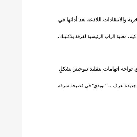
ة والانتقادات اللاذعة بعد أدائها في
 مغنية الراب الرئيسية لفرقة بلاكبينك،
ات HYBE تويدي تواجه اتهامات بتقليد نيوجينز بشكلٍ
ورطت فرقة فتيات HYBE جديدة تعرف ب "تويدي" في فضيحة سرقة