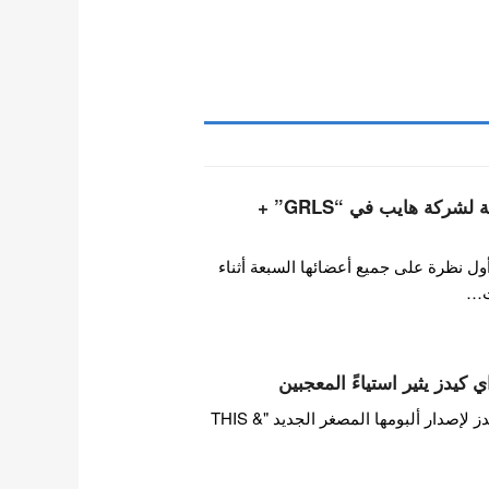
أعضاء فرقة تويدي التابعة لشركة هايب في “GRLS” +
ول نظرة على جميع أعضائها السبعة أثناء
ت…
 كيدز يثير استياءً المعجبين
بينما تستعد فرقة ستراي كيدز لإصدار ألبومها المصغر الجديد "THIS &