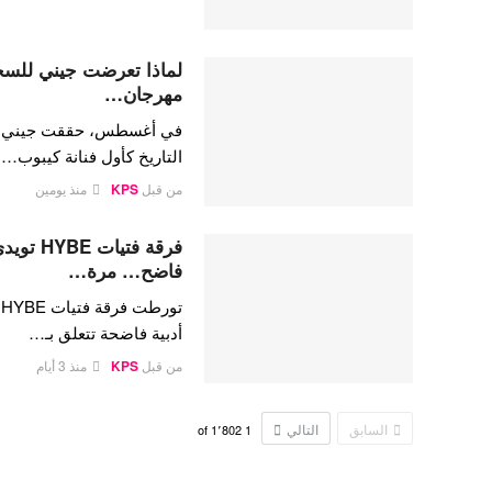
لماذا تعرضت جيني للسخري
مهرجان…
في أغسطس، حققت جيني كيم،
التاريخ كأول فنانة كيبوب…
من قبل
KPS
منذ يومين
فرقة فتي
فاضح… مرة…
ت
أدبية فاضحة تتعلق بـ…
من قبل
KPS
منذ 3 أيام
السابق
التالي
1٬802
of
1