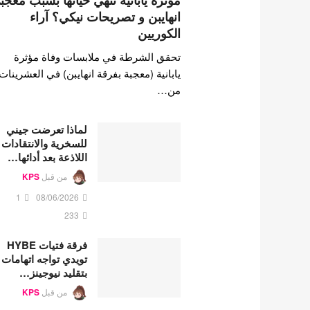
مؤثرة يابانية تنهي حياتها بسبب معجب
انهايبن و تصريحات نيكي؟ آراء
الكوريين
تحقق الشرطة في ملابسات وفاة مؤثرة
يابانية (معجبة بفرقة انهايبن) في العشرينات
من…
لماذا تعرضت جيني
للسخرية والانتقادات
اللاذعة بعد أدائها…
من قبل
KPS
1
08/06/2026
233
فرقة فتيات HYBE
تويدي تواجه اتهامات
بتقليد نيوجينز…
من قبل
KPS