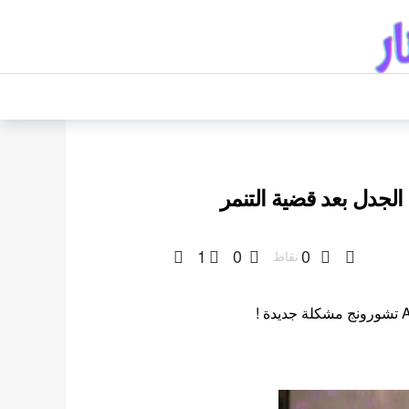
1
0
0
نقاط