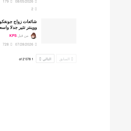
179
08/05/2026
2
شائعات زواج جونغكو
ووينتر تثير جدلا واسع
من قبل
KPS
728
07/28/2026
السابق
التالي
2٬078
of
1