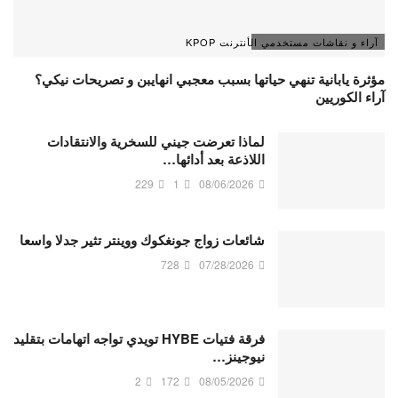
آراء و نقاشات مستخدمي الأنترنت KPOP
مؤثرة يابانية تنهي حياتها بسبب معجبي انهايبن و تصريحات نيكي؟
آراء الكوريين
لماذا تعرضت جيني للسخرية والانتقادات
اللاذعة بعد أدائها…
229
1
08/06/2026
شائعات زواج جونغكوك ووينتر تثير جدلا واسعا
728
07/28/2026
فرقة فتيات HYBE تويدي تواجه اتهامات بتقليد
نيوجينز…
2
172
08/05/2026