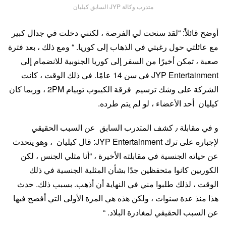
متدرب وكالة JYP السابق كيليان
أوضح قائلاً: “لقد سنحت لي الفرصة ، لكنني دخلت في جدال كبير
مع عائلتي حول رغبتي في الذهاب إلى كوريا. “
ومع ذلك ، بعد فترة
صعبة ، تمكن أخيرًا من السفر إلى كوريا الجنوبية للانضمام إلى
JYP Entertainment في سن 14 عامًا. في ذلك الوقت ، كانت
الشركة على وشك ترسيم فرقة الكيبوب توبيام 2PM ، وربما كان
كيليان أحد الأعضاء ، لو لم يتم طرده.
و في مقابلة ٫ كشف المتدرب السابق عن السبب الحقيقي
لإجباره على ترك JYP Entertainment:
قال كيليان ، وهو يتحدث
عن حياته الجنسية في مقابلته الأخيرة ، “أنا مثلي الجنس ، لكن
الكوريين كانوا متحفظين جدًا بشأن المثلية الجنسية في ذلك
الوقت ، لذلك طلبوا مني في النهاية أن أذهب. بسبب ذلك. حدث
هذا منذ عدة سنوات ، ولكن هذه هي المرة الأولى التي أفصح فيها
عن السبب الحقيقي لمغادرة البلاد. “