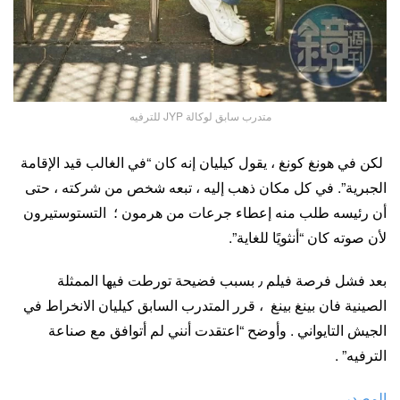
متدرب سابق لوكالة JYP للترفيه
لكن في هونغ كونغ ، يقول كيليان إنه كان “في الغالب قيد الإقامة
الجبرية”. في كل مكان ذهب إليه ، تبعه شخص من شركته ، حتى
أن رئيسه طلب منه إعطاء جرعات من هرمون ؛ التستوستيرون
لأن صوته كان “أنثويًا للغاية”.
بعد فشل فرصة فيلم ٫ بسبب فضيحة تورطت فيها الممثلة
الصينية فان بينغ بينغ ، قرر المتدرب السابق كيليان الانخراط في
الجيش التايواني . وأوضح “اعتقدت أنني لم أتوافق مع صناعة
الترفيه
” .
المصدر