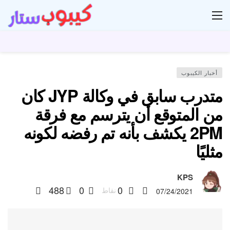
ار
أخبار الكيبوب
متدرب سابق في وكالة JYP كان
من المتوقع أن يترسم مع فرقة
2PM يكشف بأنه تم رفضه لكونه
مثليًا
KPS
488
0
0
نقاط
07/24/2021