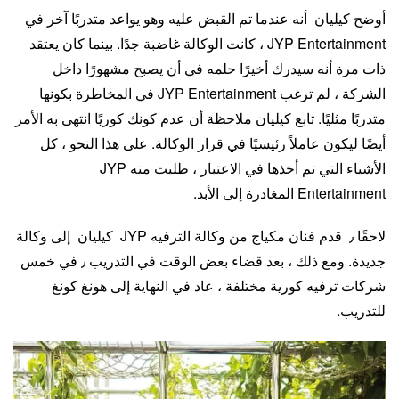
أوضح كيليان أنه عندما تم القبض عليه وهو يواعد متدربًا آخر في
JYP Entertainment ، كانت الوكالة غاضبة جدًا. بينما كان يعتقد
ذات مرة أنه سيدرك أخيرًا حلمه في أن يصبح مشهورًا داخل
الشركة ، لم ترغب JYP Entertainment في المخاطرة بكونها
متدربًا مثليًا. تابع كيليان ملاحظة أن عدم كونك كوريًا انتهى به الأمر
أيضًا ليكون عاملاً رئيسيًا في قرار الوكالة. على هذا النحو ، كل
الأشياء التي تم أخذها في الاعتبار ، طلبت منه JYP
Entertainment المغادرة إلى الأبد.
لاحقًا ٫ قدم فنان مكياج من وكالة الترفيه JYP كيليان إلى وكالة
جديدة. ومع ذلك ، بعد قضاء بعض الوقت في التدريب ٫ في خمس
شركات ترفيه كورية مختلفة ، عاد في النهاية إلى هونغ كونغ
للتدريب.