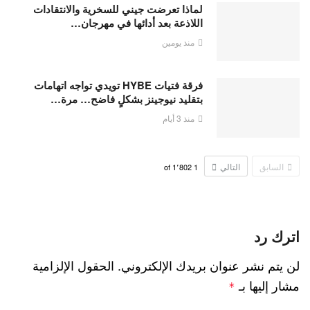
لماذا تعرضت جيني للسخرية والانتقادات
اللاذعة بعد أدائها في مهرجان…
منذ يومين
فرقة فتيات HYBE تويدي تواجه اتهامات
بتقليد نيوجينز بشكلٍ فاضح… مرة…
منذ 3 أيام
السابق
التالي
1٬802
of
1
اترك رد
لن يتم نشر عنوان بريدك الإلكتروني.
الحقول الإلزامية
مشار إليها بـ
*