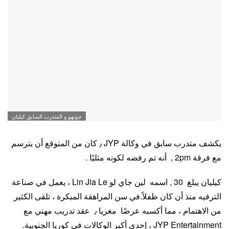
جونهو و المتدرب السابق كيليان
يكشف متدرب سابق في وكالة JYP ٫ كان من المتوقع أن يترسم
مع فرقة 2pm , أنه تم رفضه لكونه مثليًا .
كيليان يبلغ 30 , اسمه لين جاي لو Lin Jia Le ، يعمل في صناعة
الترفيه منذ أن كان طفلاً.
في سن المراهقة المبكرة ، تلقى الكثير
من الاهتمام ، مما أكسبه عرضًا مغريا ٫ عقد تدريب مهني مع
JYP Entertainment ، إحدى أكبر الوكالات في كوريا الجنوبية.