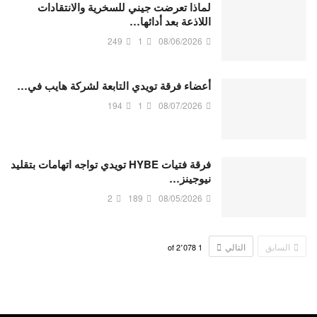
لماذا تعرضت جيني للسخرية والانتقادات
اللاذعة بعد أدائها…
249
1
08/06/2026
أعضاء فرقة تويدي التابعة لشركة هايب في…
194
1
08/07/2026
فرقة فتيات HYBE تويدي تواجه اتهامات بتقليد
نيوجينز…
2
189
08/05/2026
السابق
التالي
2٬078
of
1