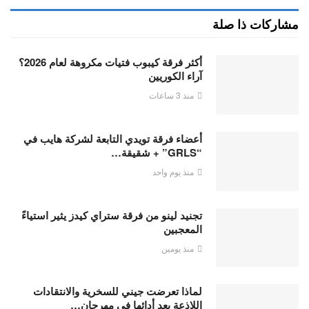
مشاركات ذا صلة
أكثر فرقة كيبوب فتيات مكروهة لعام 2026؟
آراء الكوريين
منذ 3 ساعات
أعضاء فرقة تويدي التابعة لشركة هايب في
“GRLS” + شقيقة…
منذ يوم واحد
تجنيد لينو من فرقة ستراي كيدز يثير استياءً
المعجبين
منذ يومين
لماذا تعرضت جيني للسخرية والانتقادات
اللاذعة بعد أدائها في مهرجان…