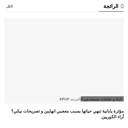
الرائجة
الكل
آراء و نقاشات مستخدمي الأنترنت KPOP
مؤثرة يابانية تنهي حياتها بسبب معجبي انهايبن و تصريحات نيكي؟
آراء الكوريين