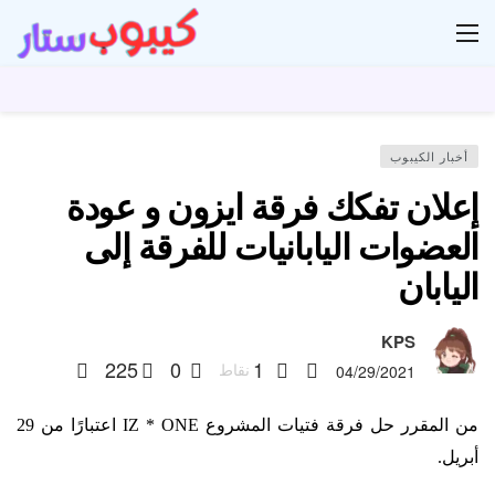
ار
أخبار الكيبوب
إعلان تفكك فرقة ايزون و عودة
العضوات اليابانيات للفرقة إلى
اليابان
KPS
225
0
1
نقاط
04/29/2021
من المقرر حل فرقة فتيات المشروع IZ * ONE اعتبارًا من 29
أبريل.