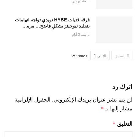
منذ يومين
فرقة فتيات HYBE تويدي تواجه اتهامات
بتقليد نيوجينز بشكلٍ فاضح… مرة…
منذ 3 أيام
السابق
التالي
1٬802
of
1
اترك رد
لن يتم نشر عنوان بريدك الإلكتروني.
الحقول الإلزامية
مشار إليها بـ
*
التعليق
*