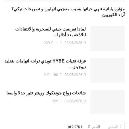
مؤثرة يابانية تنهي حياتها بسبب معجبي انهايبن و تصريحات نيكي؟
آراء الكوريين
لماذا تعرضت جيني للسخرية والانتقادات
اللاذعة بعد أدائها…
239
1
08/06/2026
فرقة فتيات HYBE تويدي تواجه اتهامات بتقليد
نيوجينز…
2
180
08/05/2026
شائعات زواج جونغكوك ووينتر تثير جدلا واسعا
729
07/28/2026
السابق
التالي
2٬078
of
1