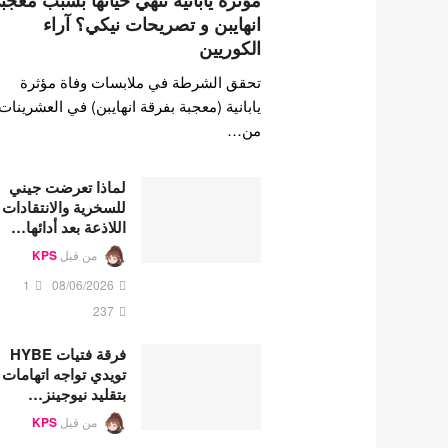
مؤثرة يابانية تنهي حياتها بسبب معجب
انهايبن و تصريحات نيكي؟ آراء
الكوريين
تحقق الشرطة في ملابسات وفاة مؤثرة
يابانية (معجبة بفرقة انهايبن) في العشرينات
من…
لماذا تعرضت جيني
للسخرية والانتقادات
اللاذعة بعد أدائها…
من قبل
KPS
1
08/06/2026
237
فرقة فتيات HYBE
تويدي تواجه اتهامات
بتقليد نيوجينز…
من قبل
KPS