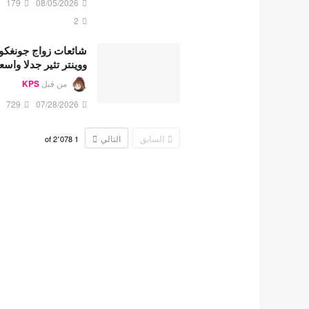
179
08/05/2026
2
شائعات زواج جونغكو
ووينتر تثير جدلا واسع
من قبل
KPS
729
07/28/2026
السابق
التالي
2٬078
of
1