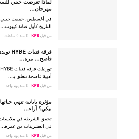
لماذا تعرضت جيني للسخري
مهرجان…
في أغسطس، حققت جيني كيم،
التاريخ كأول فنانة كيبوب…
من قبل
KPS
منذ 9 ساعات
فرقة فتي
فاضح… مرة…
ت
أدبية فاضحة تتعلق بـ…
من قبل
KPS
منذ يوم واحد
مؤثرة يابانية تنهي حيات
نيكي؟ آراء…
تحقق الشرطة في ملابسات وفا
في العشرينات من عمرها،
من قبل
KPS
منذ يوم واحد