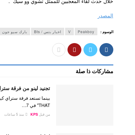
خلال حدث لقاء المعجبين للممثل تشوي وو سيك .
المصدر
الوسوم :
Peakboy
V
اخبار بتس / Bts
بارك سيو جون
مشاركات ذا صلة
تجنيد لينو من فرقة ستراي
THAT" في 7…
من قبل
KPS
منذ 5 ساعات