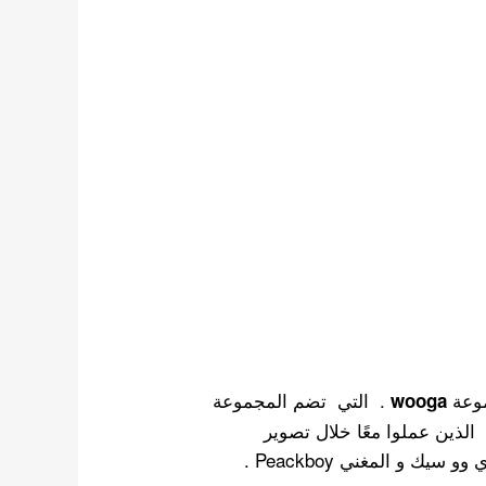
موعة
. التي تضم المجموعة
wooga
ثل بارك سيو جون , بارك هيونغ شيك و V من bts . الذين عملوا معًا خلال تصوير
المسلسل التاريخي هوارانغ , بالاضافة إلى الممثل تشوي وو سيك و المغني Peackboy .