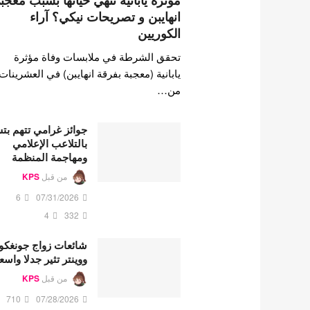
مؤثرة يابانية تنهي حياتها بسبب معجب
انهايبن و تصريحات نيكي؟ آراء
الكوريين
تحقق الشرطة في ملابسات وفاة مؤثرة
يابانية (معجبة بفرقة انهايبن) في العشرينات
من…
جوائز غرامي تتهم ب
بالتلاعب الإعلامي
ومهاجمة المنظمة
من قبل
KPS
6
07/31/2026
4
332
شائعات زواج جونغكو
ووينتر تثير جدلا واسع
من قبل
KPS
710
07/28/2026