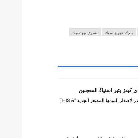
بارك هيونغ شيك
تشوي وو شيك
 كيدز يثير استياءً المعجبين
بينما تستعد فرقة ستراي كيدز لإصدار ألبومها المصغر الجديد "THIS &