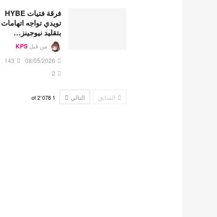
فرقة فتيات HYBE
تويدي تواجه اتهامات
بتقليد نيوجينز…
من قبل
KPS
143
08/05/2026
2
السابق
التالي
2٬078
of
1