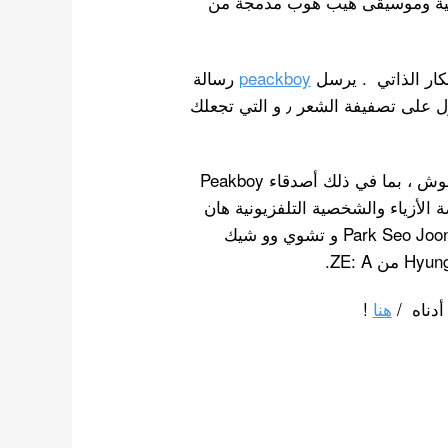
ص إلكترونية وموسيقى هيب هوب مدمجة من
peackboy
رسالة
. و باختصار أنه يجب ألا تهتم بالكارهين وتذهب للحصول على تصفيفة الشعر ٫ و التي تجعلك
علاوة على ذلك ، يتميز الفيديو الموسيقي بعدد من النقوش ، بما في ذلك أصدقاء Peakboy
ين , كيم تايهيونغ عضو BTS ، وعارضة الأزياء والشخصية التلفزيونية هان
هيون مين Han Hyun Min ، والممثلين بارك سيو جون Park Seo Joon و تشوي وو شيك
هنا
!