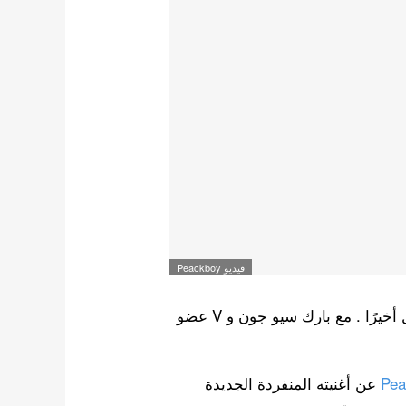
فيديو Peackboy
الفيديو الموسيقي الجديد المنتظر من ؛ Peakboy وصل أخيرًا . مع بارك سيو جون و V عضو
Pea
عن أغنيته المنفردة الجديدة