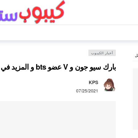
أخبار الكيبوب
ل
بارك سيو جون و V عضو bts و المزيد في MV صديقهم Peakboy
KPS
07/25/2021