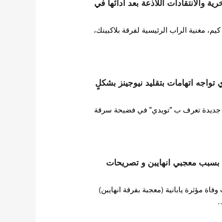
ة والانتقادات اللاذعة بعد أدائها في
 مغنية الراب الرئيسية لفرقة بلاكبينك،
ات HYBE تويدي تواجه اتهامات بتقليد نيوجينز بشكلٍ
ورطت فرقة فتيات HYBE جديدة تعرف ب "تويدي" في فضيحة سرقة
ها بسبب معجبي انهايبن و تصريحات
ة مؤثرة يابانية (معجبة بفرقة انهايبن)
…